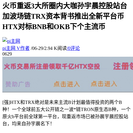
火币重返3大所圈内大咖孙宇晨控股站台
加波场链TRX资本背书推出全新平台币
HTX对标BNB和OKB下个主流币
pi主网
V
作者
/
06-29
/
2.94 K阅读
/
0评论
06
29
[强]HTX和TRX绝对是未来主流B计划最值得投资的两个B
种！一个全球前五大公开链之一波*链TRON原生态B种，一个
原火b平台前全球第一平台，现重返市场已被孙晨宇晨控股站
台，均来自孙宇晨名下！