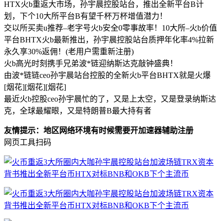
HTX火b重返大市场，孙宇晨控股站台，推出全新平台B计
划，下个10大所平台B有望千杯万杯增值潜力！
交以所买卖u推荐–老字号火b安全0零事故率！10大所–火b价值
平台BHTX火b最新推出，孙宇晨控股站台质押年化率4%拉新
永久享30%返佣！(老用户需重新注册)
火b高光时刻携手兄弟波*链迎纳斯达克敲钟盛典！
由波*链链ceo孙宇晨站台控股的全新火b平台BHTX就是火爆
[烟花][烟花][烟花]
最近火b控股ceo孙宇晨忙的了，又是上太空，又是登录纳斯达
克，全球最耀眼，又是特朗普B最大持有者
友情提示：地区网络环境有时候需要开加速器辅助注册
网页工具扫码