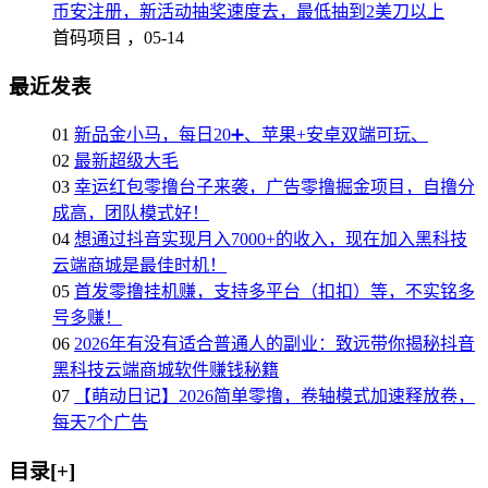
币安注册，新活动抽奖速度去，最低抽到2美刀以上
首码项目 ，
05-14
最近发表
01
新品金小马，每日20➕、苹果+安卓双端可玩、
02
最新超级大毛
03
幸运红包零撸台子来袭，广告零撸掘金项目，自撸分
成高，团队模式好！
04
想通过抖音实现月入7000+的收入，现在加入黑科技
云端商城是最佳时机！
05
首发零撸挂机赚，支持多平台（扣扣）等，不实铭多
号多赚！
06
2026年有没有适合普通人的副业：致远带你揭秘抖音
黑科技云端商城软件赚钱秘籍
07
【萌动日记】2026简单零撸，卷轴模式加速释放卷，
每天7个广告
目录[+]