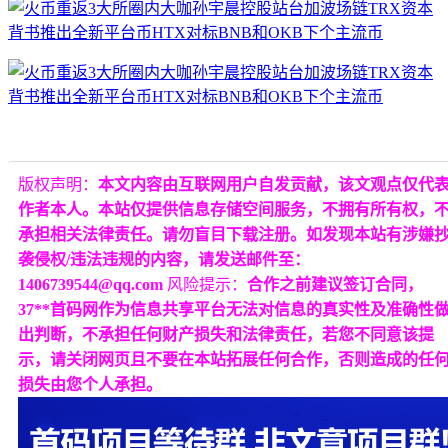
版权声明：
本文内容由互联网用户自发贡献，该文观点仅代
作者本人。本站仅提供信息存储空间服务，不拥有所有权，
承担相关法律责任。请勿盲目下载注册。如发现本站有涉嫌
袭侵权/违法违规的内容，请发送邮件至：
1406739544@qq.com
风险提示：
合作之前建议签订合同，
37**首码网作为信息共享平台无法对信息的真实性及准确性
出判断，不承担任何财产损失和法律责任，若您不同意该提
示，请关闭网页且不要在本站拓展任何合作，否则造成的任
损失由您个人承担。