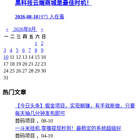
黑科技云端商城是最佳时机！
2026-08-10
1975 人在看
«
2026年8月
»
一
二
三
四
五
六
日
1
2
3
4
5
6
7
8
9
10
11
12
13
14
15
16
17
18
19
20
21
22
23
24
25
26
27
28
29
30
31
热门文章
【今日头条】掘金项目，实现躺赚，有手就能做，只要
每天抽几分钟发布即可
首码项目 ，
08-10
一斗米挂机,零撸提现秒到！最稳定的系统超级好
首码项目 ，
04-19