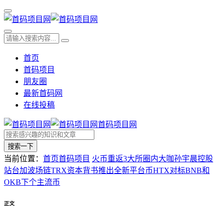
首页
首码项目
朋友圈
最新首码网
在线投稿
首码项目网
搜索一下
当前位置：
首页
首码项目
火币重返3大所圈内大咖孙宇晨控股
站台加波场链TRX资本背书推出全新平台币HTX对标BNB和
OKB下个主流币
正文