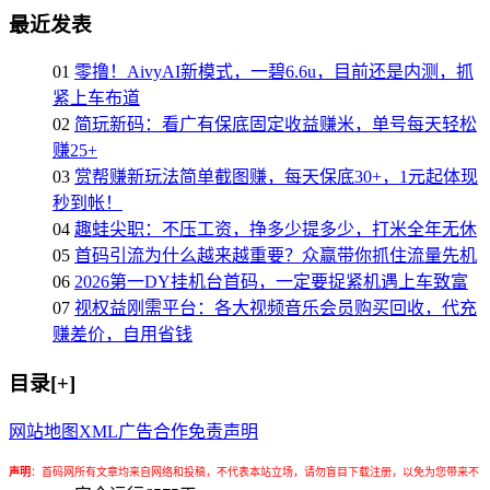
最近发表
01
零撸！AivyAI新模式，一碧6.6u，目前还是内测，抓
紧上车布道
02
简玩新码：看广有保底固定收益赚米，单号每天轻松
赚25+
03
赏帮赚新玩法简单截图赚，每天保底30+，1元起体现
秒到帐！
04
趣蛙尖职：不压工资，挣多少提多少，打米全年无休
05
首码引流为什么越来越重要？众赢带你抓住流量先机
06
2026第一DY挂机台首码，一定要捉紧机遇上车致富
07
视权益刚需平台：各大视频音乐会员购买回收，代充
赚差价，自用省钱
目录[+]
网站地图
XML
广告合作
免责声明
声明
：
首码网所有文章均来自网络和投稿，不代表本站立场，请勿盲目下载注册，以免为您带来不