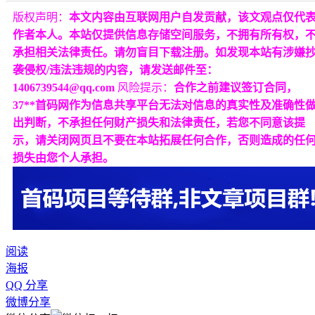
版权声明：
本文内容由互联网用户自发贡献，该文观点仅代
作者本人。本站仅提供信息存储空间服务，不拥有所有权，
承担相关法律责任。请勿盲目下载注册。如发现本站有涉嫌
袭侵权/违法违规的内容，请发送邮件至：
1406739544@qq.com
风险提示：
合作之前建议签订合同，
37**首码网作为信息共享平台无法对信息的真实性及准确性
出判断，不承担任何财产损失和法律责任，若您不同意该提
示，请关闭网页且不要在本站拓展任何合作，否则造成的任
损失由您个人承担。
阅读
海报
QQ 分享
微博分享