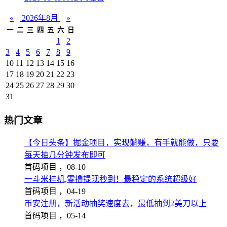
«
2026年8月
»
一
二
三
四
五
六
日
1
2
3
4
5
6
7
8
9
10
11
12
13
14
15
16
17
18
19
20
21
22
23
24
25
26
27
28
29
30
31
热门文章
【今日头条】掘金项目，实现躺赚，有手就能做，只要
每天抽几分钟发布即可
首码项目 ，
08-10
一斗米挂机,零撸提现秒到！最稳定的系统超级好
首码项目 ，
04-19
币安注册，新活动抽奖速度去，最低抽到2美刀以上
首码项目 ，
05-14