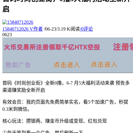
启
15840712026
V
作者
/
06-23
/
3.19 K阅读
/
0评论
06
23
首码《时尚创业街》全新0撸，6-7 月5大福利活动来袭 预告多
渠道赚奖励全新开启
有效会员：我的页面先免费简单实名，看5个加速广告，秒提
0.3米到微信。
核心玩法：攒银两、赚金币升级或变现、红包兑现
①每天签到看一个广告，然后刷新一下