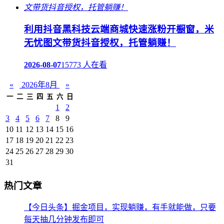
利用抖音黑科技云端商城快速涨粉开橱窗，米
无忧图文带货抖音授权，托管躺赚！
2026-08-07
15773 人在看
«
2026年8月
»
一
二
三
四
五
六
日
1
2
3
4
5
6
7
8
9
10
11
12
13
14
15
16
17
18
19
20
21
22
23
24
25
26
27
28
29
30
31
热门文章
【今日头条】掘金项目，实现躺赚，有手就能做，只要
每天抽几分钟发布即可