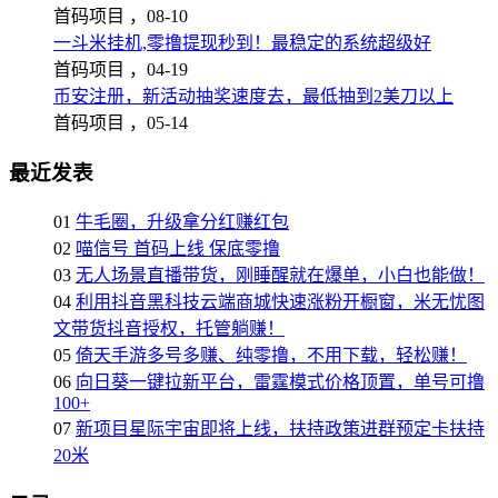
首码项目 ，
08-10
一斗米挂机,零撸提现秒到！最稳定的系统超级好
首码项目 ，
04-19
币安注册，新活动抽奖速度去，最低抽到2美刀以上
首码项目 ，
05-14
最近发表
01
牛毛圈，升级拿分红赚红包
02
喵信号 首码上线 保底零撸
03
无人场景直播带货，刚睡醒就在爆单，小白也能做！
04
利用抖音黑科技云端商城快速涨粉开橱窗，米无忧图
文带货抖音授权，托管躺赚！
05
倚天手游多号多赚、纯零撸，不用下载，轻松赚！
06
向日葵一键拉新平台，雷霆模式价格顶置，单号可撸
100+
07
新项目星际宇宙即将上线，扶持政策进群预定卡扶持
20米