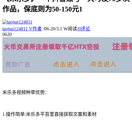
作品，保底则为50-150元1
taojun124811
V
作者
/
06-20
/
3.1 W阅读
/
0评论
06
20
米乐多视频种草优势：
1.操作简单:米乐多平苔里直接获取文案和素材