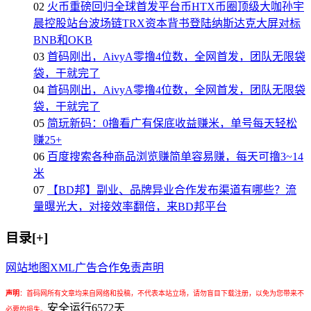
02
火币重磅回归全球首发平台币HTX币圈顶级大咖孙宇
晨控股站台波场链TRX资本背书登陆纳斯达克大屏对标
BNB和OKB
03
首码刚出，AivyA零撸4位数，全网首发，团队无限袋
袋，干就完了
04
首码刚出，AivyA零撸4位数，全网首发，团队无限袋
袋，干就完了
05
简玩新码：0撸看广有保底收益赚米，单号每天轻松
赚25+
06
百度搜索各种商品浏览赚简单容易赚，每天可撸3~14
米
07
【BD邦】副业、品牌异业合作发布渠道有哪些？流
量曝光大，对接效率翻倍，来BD邦平台
目录[+]
网站地图
XML
广告合作
免责声明
声明
：
首码网所有文章均来自网络和投稿，不代表本站立场，请勿盲目下载注册，以免为您带来不
安全运行
6572
天
必要的损失。