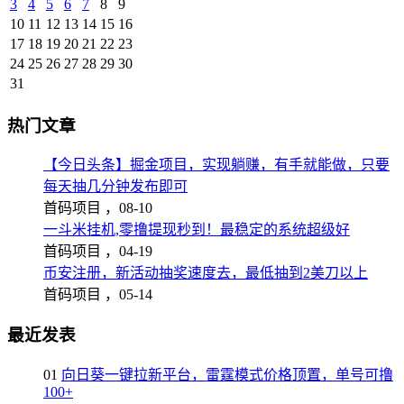
3
4
5
6
7
8
9
10
11
12
13
14
15
16
17
18
19
20
21
22
23
24
25
26
27
28
29
30
31
热门文章
【今日头条】掘金项目，实现躺赚，有手就能做，只要
每天抽几分钟发布即可
首码项目 ，
08-10
一斗米挂机,零撸提现秒到！最稳定的系统超级好
首码项目 ，
04-19
币安注册，新活动抽奖速度去，最低抽到2美刀以上
首码项目 ，
05-14
最近发表
01
向日葵一键拉新平台，雷霆模式价格顶置，单号可撸
100+