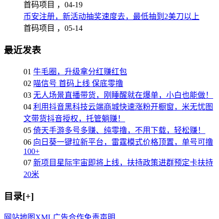
首码项目 ，
04-19
币安注册，新活动抽奖速度去，最低抽到2美刀以上
首码项目 ，
05-14
最近发表
01
牛毛圈，升级拿分红赚红包
02
喵信号 首码上线 保底零撸
03
无人场景直播带货，刚睡醒就在爆单，小白也能做！
04
利用抖音黑科技云端商城快速涨粉开橱窗，米无忧图
文带货抖音授权，托管躺赚！
05
倚天手游多号多赚、纯零撸，不用下载，轻松赚！
06
向日葵一键拉新平台，雷霆模式价格顶置，单号可撸
100+
07
新项目星际宇宙即将上线，扶持政策进群预定卡扶持
20米
目录[+]
网站地图
XML
广告合作
免责声明