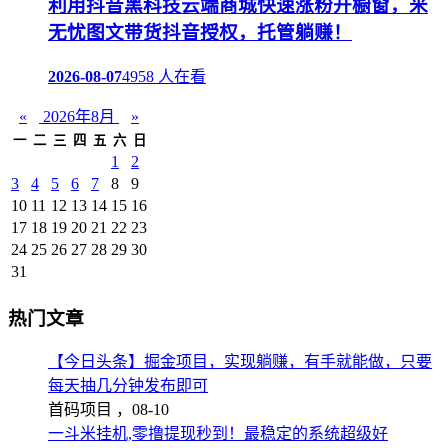
利用抖音黑科技云端商城快速涨粉开橱窗，米
无忧图文带货抖音授权，托管躺赚！
2026-08-07
4958 人在看
«
2026年8月
»
一
二
三
四
五
六
日
1
2
3
4
5
6
7
8
9
10
11
12
13
14
15
16
17
18
19
20
21
22
23
24
25
26
27
28
29
30
31
热门文章
【今日头条】掘金项目，实现躺赚，有手就能做，只要
每天抽几分钟发布即可
首码项目 ，
08-10
一斗米挂机,零撸提现秒到！最稳定的系统超级好