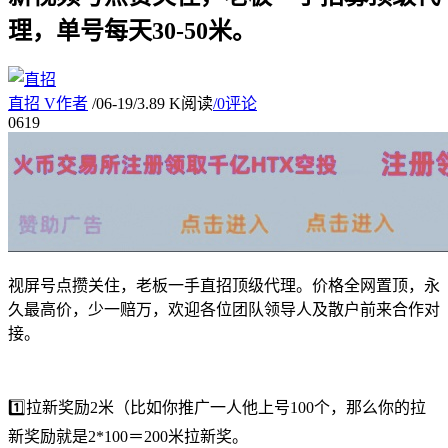
理，单号每天30-50米。
直招
V
作者
/
06-19
/
3.89 K阅读
/
0评论
06
19
视屏号点攒关住，老板一手直招顶级代理。价格全网置顶，永
久最高价，少一赔万，欢迎各位团队领导人及散户前来合作对
接。
1️⃣拉新奖励2米（比如你推广一人他上号100个，那么你的拉
新奖励就是2*100＝200米拉新奖。