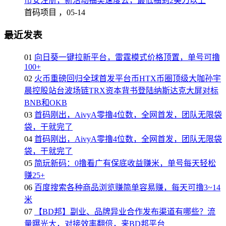
币安注册，新活动抽奖速度去，最低抽到2美刀以上
首码项目 ，
05-14
最近发表
01
向日葵一键拉新平台，雷霆模式价格顶置，单号可撸
100+
02
火币重磅回归全球首发平台币HTX币圈顶级大咖孙宇
晨控股站台波场链TRX资本背书登陆纳斯达克大屏对标
BNB和OKB
03
首码刚出，AivyA零撸4位数，全网首发，团队无限袋
袋，干就完了
04
首码刚出，AivyA零撸4位数，全网首发，团队无限袋
袋，干就完了
05
简玩新码：0撸看广有保底收益赚米，单号每天轻松
赚25+
06
百度搜索各种商品浏览赚简单容易赚，每天可撸3~14
米
07
【BD邦】副业、品牌异业合作发布渠道有哪些？流
量曝光大，对接效率翻倍，来BD邦平台