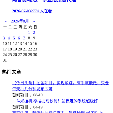
2026-07-03
2774 人在看
«
2026年8月
»
一
二
三
四
五
六
日
1
2
3
4
5
6
7
8
9
10
11
12
13
14
15
16
17
18
19
20
21
22
23
24
25
26
27
28
29
30
31
热门文章
【今日头条】掘金项目，实现躺赚，有手就能做，只要
每天抽几分钟发布即可
首码项目 ，
08-10
一斗米挂机,零撸提现秒到！最稳定的系统超级好
首码项目 ，
04-19