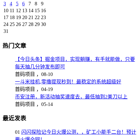
3
4
5
6
7
8
9
10
11
12
13
14
15
16
17
18
19
20
21
22
23
24
25
26
27
28
29
30
31
热门文章
【今日头条】掘金项目，实现躺赚，有手就能做，只要
每天抽几分钟发布即可
首码项目 ，
08-10
一斗米挂机,零撸提现秒到！最稳定的系统超级好
首码项目 ，
04-19
币安注册，新活动抽奖速度去，最低抽到2美刀以上
首码项目 ，
05-14
最近发表
01
闪闪探险记今日火爆公测，，矿工小能手二台！预计
要火爆全网！