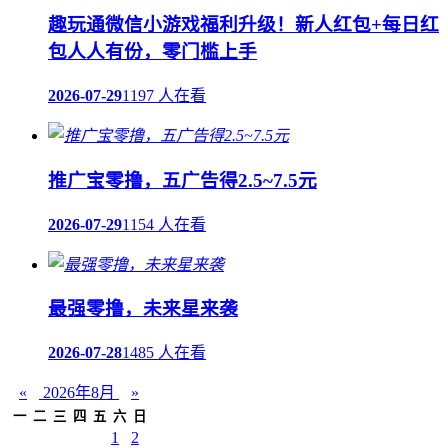
趣玩通微信小游戏福利升级！新人红包+每日红
包人人有份，零门槛上手
2026-07-29
1197 人在看
推广宝零撸，五广告得2.5~7.5元
2026-07-29
1154 人在看
最强零撸，未来星来袭
2026-07-28
1485 人在看
«
2026年8月
»
一
二
三
四
五
六
日
1
2