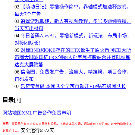
02
【萌动日记】零撸操作简单，卷轴模式加速释放卷，
每天7个广告
03
逍遥游戏搬砖，新人有视频教程，多号多赚纯零撸，
当天可出材料
04
今日首码AivyAI，零撸新模式，新玩法，布局市场，
对接团队长！
05
对标BNB和OKB存在的HTX诞生了原火币回归3大所
币圈大咖波场链TRX创始人孙宇晨控股站台并登陆纳斯
达克大屏附能
06
信商圈，免费发广告，流量大，精准粉，项目合作，
首码发布
07
乐奇宝首码 本团队全员可自动开VIP钻石级团队长
目录[+]
网站地图
XML
广告合作
免责声明
声明
：
首码网所有文章均来自网络和投稿，不代表本站立场，请勿盲目下载注册，以免为您带来不
安全运行
6572
天
必要的损失。