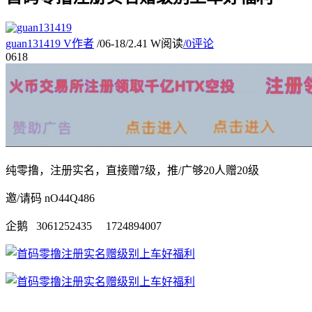
guan131419
V
作者
/
06-18
/
2.41 W阅读
/
0评论
06
18
纯零撸，注册实名，直接赠7级，推/广够20人赠20级
邀/请码 nO44Q486
企鹅 3061252435 1724894007