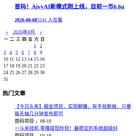
首码！AivyAI新模式刚上线，目前一币6.6u
2026-08-08
5241 人在看
«
2026年8月
»
一
二
三
四
五
六
日
1
2
3
4
5
6
7
8
9
10
11
12
13
14
15
16
17
18
19
20
21
22
23
24
25
26
27
28
29
30
31
热门文章
【今日头条】掘金项目，实现躺赚，有手就能做，只要
每天抽几分钟发布即可
首码项目 ，
08-10
一斗米挂机,零撸提现秒到！最稳定的系统超级好
首码项目 ，
04-19