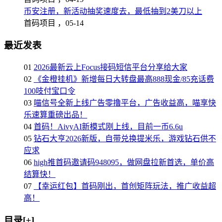
币安注册，新活动抽奖速度去，最低抽到2美刀以上
首码项目 ，
05-14
最近发表
01
2026最新云上Focus接码短信平台分享给大家
02
《金橙挂机》新增每日大转盘最高888现金/85充话费
100吱付宝口令
03
喵信号全新上线广告零撸平台，广告收益高，喵享快
乐速算重磅出品！
04
首码！AivyAI新模式刚上线，目前一币6.6u
05
钻石大亨2026新版，自带兑换提米乐，游戏钻石供不
应求
06
high推首码邀请码948095，做网盘拉新首选，单价高
结算快！
07
【幸运红包】首码刚出，首创矩阵玩法，推广收益超
高！
目录[+]