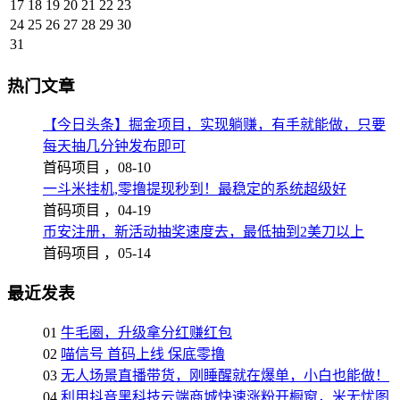
17
18
19
20
21
22
23
24
25
26
27
28
29
30
31
热门文章
【今日头条】掘金项目，实现躺赚，有手就能做，只要
每天抽几分钟发布即可
首码项目 ，
08-10
一斗米挂机,零撸提现秒到！最稳定的系统超级好
首码项目 ，
04-19
币安注册，新活动抽奖速度去，最低抽到2美刀以上
首码项目 ，
05-14
最近发表
01
牛毛圈，升级拿分红赚红包
02
喵信号 首码上线 保底零撸
03
无人场景直播带货，刚睡醒就在爆单，小白也能做！
04
利用抖音黑科技云端商城快速涨粉开橱窗，米无忧图