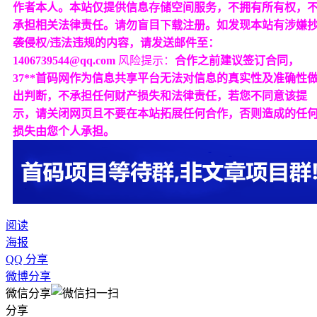
作者本人。本站仅提供信息存储空间服务，不拥有所有权，
承担相关法律责任。请勿盲目下载注册。如发现本站有涉嫌
袭侵权/违法违规的内容，请发送邮件至：
1406739544@qq.com
风险提示：
合作之前建议签订合同，
37**首码网作为信息共享平台无法对信息的真实性及准确性
出判断，不承担任何财产损失和法律责任，若您不同意该提
示，请关闭网页且不要在本站拓展任何合作，否则造成的任
损失由您个人承担。
阅读
海报
QQ 分享
微博分享
微信分享
分享