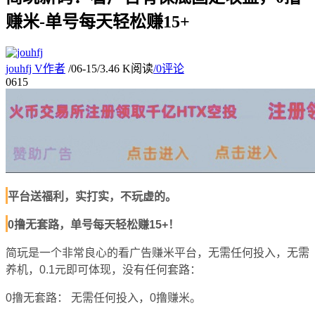
赚米-单号每天轻松赚15+
jouhfj
V
作者
/
06-15
/
3.46 K阅读
/
0评论
06
15
平台送福利，实打实，不玩虚的。
0撸无套路，单号每天轻松赚15+！
简玩是一个
非常良心
的看广告赚米平台，
无需任何投入，
无需
养机，
0.1元即可体现
，
没有任何套路：
0撸无套路：
无需任何投入，
0撸赚米
。