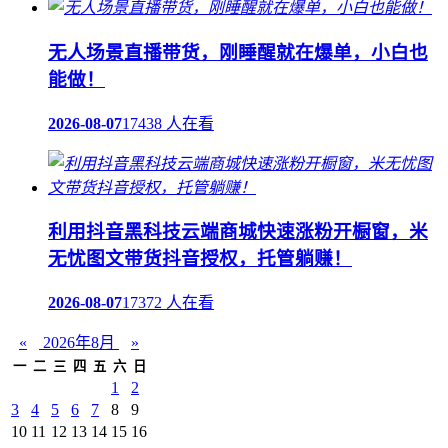
无人场景直播带货，刚睡醒就在爆单，小白也
能做！
2026-08-07
17438 人在看
利用抖音黑科技云端商城快速涨粉开橱窗，米
无忧图文带货抖音授权，托管躺赚！
2026-08-07
17372 人在看
«
2026年8月
»
一
二
三
四
五
六
日
1
2
3
4
5
6
7
8
9
10
11
12
13
14
15
16