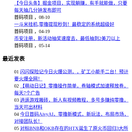
【今日头条】掘金项目，实现躺赚，有手就能做，只要
每天抽几分钟发布即可
首码项目 ，
08-10
一斗米挂机,零撸提现秒到！最稳定的系统超级好
首码项目 ，
04-19
币安注册，新活动抽奖速度去，最低抽到2美刀以上
首码项目 ，
05-14
最近发表
01
闪闪探险记今日火爆公测，，矿工小能手二台！预计
要火爆全网！
02
【萌动日记】零撸操作简单，卷轴模式加速释放卷，
每天7个广告
03
逍遥游戏搬砖，新人有视频教程，多号多赚纯零撸，
当天可出材料
04
今日首码AivyAI，零撸新模式，新玩法，布局市场，
对接团队长！
05
对标BNB和OKB存在的HTX诞生了原火币回归3大所