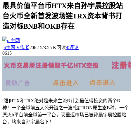
最具价值平台币HTX来自孙宇晨控股站
台火币全新首发波场链TRX资本背书打
造对标BNB和OKB存在
pi主网
V
作者
/
06-15
/
3.55 K阅读
/
0评论
06
15
[强]HTX和TRX绝对是未来主流B计划最值得投资的两个B
种！一个全球前五大公开链之一波*链TRON原生态B种，一个
原火b平台前全球第一平台，现重返市场已被孙晨宇晨控股站
台，均来自孙宇晨名下！