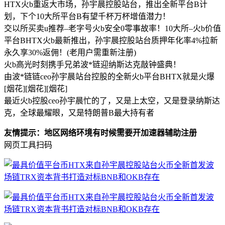
HTX火b重返大市场，孙宇晨控股站台，推出全新平台B计
划，下个10大所平台B有望千杯万杯增值潜力！
交以所买卖u推荐–老字号火b安全0零事故率！10大所–火b价值
平台BHTX火b最新推出，孙宇晨控股站台质押年化率4%拉新
永久享30%返佣！(老用户需重新注册)
火b高光时刻携手兄弟波*链迎纳斯达克敲钟盛典！
由波*链链ceo孙宇晨站台控股的全新火b平台BHTX就是火爆
[烟花][烟花][烟花]
最近火b控股ceo孙宇晨忙的了，又是上太空，又是登录纳斯达
克，全球最耀眼，又是特朗普B最大持有者
友情提示：地区网络环境有时候需要开加速器辅助注册
网页工具扫码