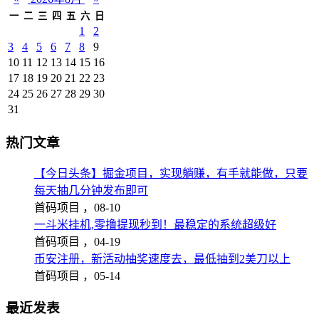
一
二
三
四
五
六
日
1
2
3
4
5
6
7
8
9
10
11
12
13
14
15
16
17
18
19
20
21
22
23
24
25
26
27
28
29
30
31
热门文章
【今日头条】掘金项目，实现躺赚，有手就能做，只要
每天抽几分钟发布即可
首码项目 ，
08-10
一斗米挂机,零撸提现秒到！最稳定的系统超级好
首码项目 ，
04-19
币安注册，新活动抽奖速度去，最低抽到2美刀以上
首码项目 ，
05-14
最近发表