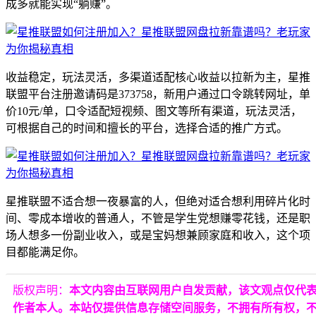
成多就能实现“躺赚”。
收益稳定，玩法灵活，多渠道适配核心收益以拉新为主，星推
联盟平台注册邀请码是373758，新用户通过口令跳转网址，单
价10元/单，口令适配短视频、图文等所有渠道，玩法灵活，
可根据自己的时间和擅长的平台，选择合适的推广方式。
星推联盟不适合想一夜暴富的人，但绝对适合想利用碎片化时
间、零成本增收的普通人，不管是学生党想赚零花钱，还是职
场人想多一份副业收入，或是宝妈想兼顾家庭和收入，这个项
目都能满足你。
版权声明：
本文内容由互联网用户自发贡献，该文观点仅代
作者本人。本站仅提供信息存储空间服务，不拥有所有权，