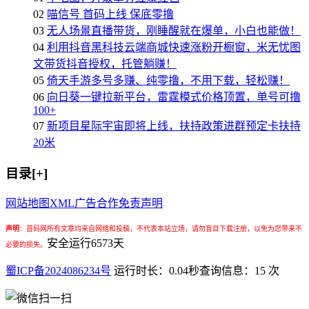
02
喵信号 首码上线 保底零撸
03
无人场景直播带货，刚睡醒就在爆单，小白也能做！
04
利用抖音黑科技云端商城快速涨粉开橱窗，米无忧图
文带货抖音授权，托管躺赚！
05
倚天手游多号多赚、纯零撸，不用下载，轻松赚！
06
向日葵一键拉新平台，雷霆模式价格顶置，单号可撸
100+
07
新项目星际宇宙即将上线，扶持政策进群预定卡扶持
20米
目录[+]
网站地图
XML
广告合作
免责声明
声明
：
首码网所有文章均来自网络和投稿，不代表本站立场，请勿盲目下载注册，以免为您带来不
安全运行
6573
天
必要的损失。
蜀ICP备2024086234号
运行时长：0.04秒
查询信息：15 次