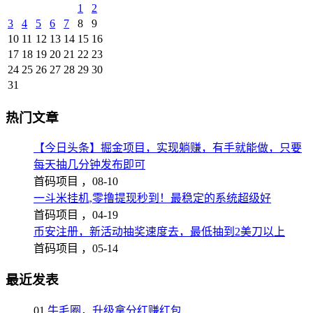
1
2
3
4
5
6
7
8
9
10
11
12
13
14
15
16
17
18
19
20
21
22
23
24
25
26
27
28
29
30
31
热门文章
【今日头条】掘金项目，实现躺赚，有手就能做，只要
每天抽几分钟发布即可
首码项目 ，
08-10
一斗米挂机,零撸提现秒到！最稳定的系统超级好
首码项目 ，
04-19
币安注册，新活动抽奖速度去，最低抽到2美刀以上
首码项目 ，
05-14
最近发表
01
牛毛圈，升级拿分红赚红包