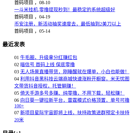
首码项目 ，
08-10
一斗米挂机,零撸提现秒到！最稳定的系统超级好
首码项目 ，
04-19
币安注册，新活动抽奖速度去，最低抽到2美刀以上
首码项目 ，
05-14
最近发表
01
牛毛圈，升级拿分红赚红包
02
喵信号 首码上线 保底零撸
03
无人场景直播带货，刚睡醒就在爆单，小白也能做！
04
利用抖音黑科技云端商城快速涨粉开橱窗，米无忧图
文带货抖音授权，托管躺赚！
05
倚天手游多号多赚、纯零撸，不用下载，轻松赚！
06
向日葵一键拉新平台，雷霆模式价格顶置，单号可撸
100+
07
新项目星际宇宙即将上线，扶持政策进群预定卡扶持
20米