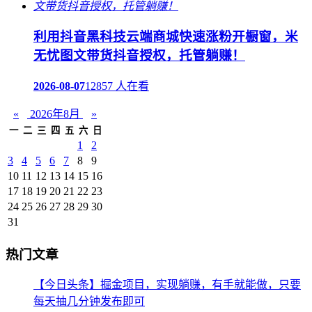
利用抖音黑科技云端商城快速涨粉开橱窗，米
无忧图文带货抖音授权，托管躺赚！
2026-08-07
12857 人在看
«
2026年8月
»
一
二
三
四
五
六
日
1
2
3
4
5
6
7
8
9
10
11
12
13
14
15
16
17
18
19
20
21
22
23
24
25
26
27
28
29
30
31
热门文章
【今日头条】掘金项目，实现躺赚，有手就能做，只要
每天抽几分钟发布即可