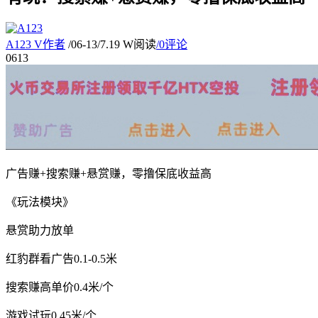
A123
V
作者
/
06-13
/
7.19 W阅读
/
0评论
06
13
广告赚+搜索赚+悬赏赚，零撸保底收益高
《玩法模块》
悬赏助力放单
红豹群看广告0.1-0.5米
搜索赚高单价0.4米/个
游戏试玩0.45米/个