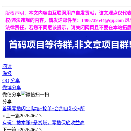
版权声明：
本文内容由互联网用户自发贡献，该文观点仅代
权/违法违规的内容，请发送邮件至：1406739544@qq.com
风
法律责任，若您不同意该提示，请关闭网页且不要在本站拓
阅读
海报
QQ 分享
微博分享
微信分享
分享
首码零撸闪宝爬墙+抢单+合约自带交y所
« 上一篇
2026-06-13
有玩：搜索赚+悬赏赚，零撸保底收益高
下一篇 »
2026-06-13