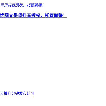
忧图文带货抖音授权，托管躺赚！
天抽几分钟发布即可