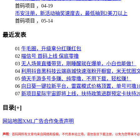
首码项目 ，
04-19
币安注册，新活动抽奖速度去，最低抽到2美刀以上
首码项目 ，
05-14
最近发表
01
牛毛圈，升级拿分红赚红包
02
喵信号 首码上线 保底零撸
03
无人场景直播带货，刚睡醒就在爆单，小白也能做！
04
利用抖音黑科技云端商城快速涨粉开橱窗，米无忧图
05
倚天手游多号多赚、纯零撸，不用下载，轻松赚！
06
向日葵一键拉新平台，雷霆模式价格顶置，单号可撸10
07
新项目星际宇宙即将上线，扶持政策进群预定卡扶持2
目录[+]
网站地图
XML
广告合作
免责声明
声明
：
首码网所有文章均来自网络和投稿，不代表本站立场，请勿盲目下载注册，以免为您带来不必