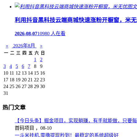
利用抖音黑科技云端商城快速涨粉开橱窗，米无
2026-08-07
10980 人在看
«
2026年8月
»
一
二
三
四
五
六
日
1
2
3
4
5
6
7
8
9
10
11
12
13
14
15
16
17
18
19
20
21
22
23
24
25
26
27
28
29
30
31
热门文章
【今日头条】掘金项目，实现躺赚，有手就能做，只要每
首码项目 ，
08-10
一斗米挂机,零撸提现秒到！最稳定的系统超级好