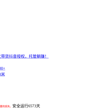
文带货抖音授权，托管躺赚！
0+
0米
安全运行
6573
天
要的损失。