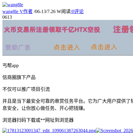
wang8le
V
作者
/
06-13
/
7.26 W阅读
/
0评论
06
13
丐帮app
信商圈旗下产品
不仅可以推广项目引流
并且是当下最安全可靠的悬赏任务平台。它为广大用户提供了
息安全，让你放心做任务、开心把钱赚。
浏览器扫码下载或**网址到浏览器