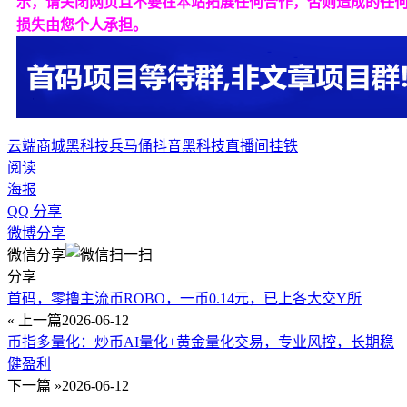
示，请关闭网页且不要在本站拓展任何合作，否则造成的任
损失由您个人承担。
云端商城
黑科技兵马俑
抖音黑科技
直播间挂铁
阅读
海报
QQ 分享
微博分享
微信分享
分享
首码，零撸主流币ROBO，一币0.14元，已上各大交Y所
« 上一篇
2026-06-12
币指多量化：炒币AI量化+黄金量化交易，专业风控，长期稳
健盈利
下一篇 »
2026-06-12