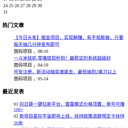
24
25
26
27
28
29
30
31
热门文章
【今日头条】掘金项目，实现躺赚，有手就能做，只要
每天抽几分钟发布即可
首码项目 ，
08-10
一斗米挂机,零撸提现秒到！最稳定的系统超级好
首码项目 ，
04-19
币安注册，新活动抽奖速度去，最低抽到2美刀以上
首码项目 ，
05-14
最近发表
01
向日葵一键拉新平台，雷霆模式价格顶置，单号可撸
100+
02
新项目星际宇宙即将上线，扶持政策进群预定卡扶持
20米