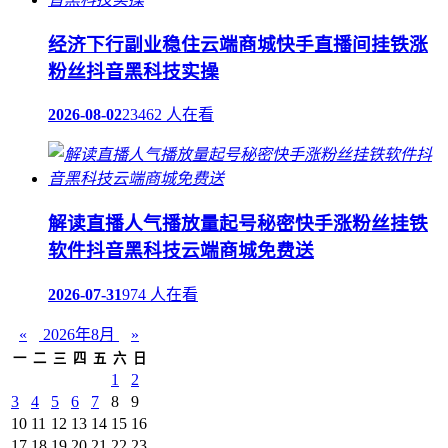
经济下行副业稳住云端商城快手直播间挂铁涨
粉丝抖音黑科技实操
2026-08-02
23462 人在看
解读直播人气播放量起号秘密快手涨粉丝挂铁
软件抖音黑科技云端商城免费送
2026-07-31
974 人在看
«
2026年8月
»
一
二
三
四
五
六
日
1
2
3
4
5
6
7
8
9
10
11
12
13
14
15
16
17
18
19
20
21
22
23