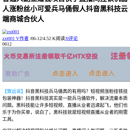
人涨粉丝小可爱兵马俑假人抖音黑科技云
端商城合伙人
zxt001
V
作者
/
06-12
/
4.52 K阅读
/
0评论
06
12
【致远说】
抖音黑科技兵马俑真的有用吗？短视频涨粉挂铁挂
包装神器！抖音黑科技其实是一款兵马俑软件，解决流量本质
问题。黑科技能让许多短视频、直播从业者迅速起飞，他们也
乐于为你买单，说白了，黑科技就是短视频直播从业者的刚需
工具。