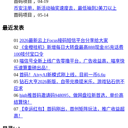
首码项目 ，
04-19
币安注册，新活动抽奖速度去，最低抽到2美刀以上
首码项目 ，
05-14
最近发表
01
2026最新云上Focus接码短信平台分享给大家
02
《金橙挂机》新增每日大转盘最高888现金/85充话费
100吱付宝口令
03
喵信号全新上线广告零撸平台，广告收益高，喵享快
乐速算重磅出品！
04
首码！AivyAI新模式刚上线，目前一币6.6u
05
钻石大亨2026新版，自带兑换提米乐，游戏钻石供不
应求
06
high推首码邀请码948095，做网盘拉新首选，单价高
结算快！
07
【幸运红包】首码刚出，首创矩阵玩法，推广收益超
高！