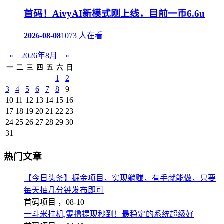
首码！AivyAI新模式刚上线，目前一币6.6u
2026-08-08
1073 人在看
«
2026年8月
»
一
二
三
四
五
六
日
1
2
3
4
5
6
7
8
9
10
11
12
13
14
15
16
17
18
19
20
21
22
23
24
25
26
27
28
29
30
31
热门文章
【今日头条】掘金项目，实现躺赚，有手就能做，只要
每天抽几分钟发布即可
首码项目 ，
08-10
一斗米挂机,零撸提现秒到！最稳定的系统超级好