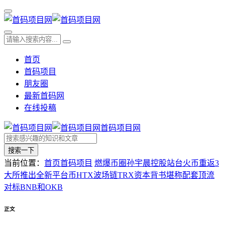
首页
首码项目
朋友圈
最新首码网
在线投稿
首码项目网
搜索一下
当前位置：
首页
首码项目
燃爆币圈孙宇晨控股站台火币重返3
大所推出全新平台币HTX波场链TRX资本背书堪称配套顶流
对标BNB和OKB
正文