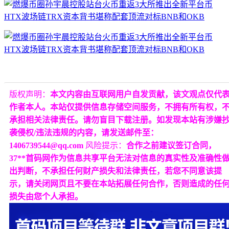
版权声明：
本文内容由互联网用户自发贡献，该文观点仅代
作者本人。本站仅提供信息存储空间服务，不拥有所有权，
承担相关法律责任。请勿盲目下载注册。如发现本站有涉嫌
袭侵权/违法违规的内容，请发送邮件至：
1406739544@qq.com
风险提示：
合作之前建议签订合同，
37**首码网作为信息共享平台无法对信息的真实性及准确性
出判断，不承担任何财产损失和法律责任，若您不同意该提
示，请关闭网页且不要在本站拓展任何合作，否则造成的任
损失由您个人承担。