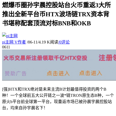
燃爆币圈孙宇晨控股站台火币重返3大所
推出全新平台币HTX波场链TRX资本背
书堪称配套顶流对标BNB和OKB
pi主网
V
作者
/
06-11
/
4.19 K阅读
/
0评论
06
11
[强]HTX和TRX绝对是未来主流B计划最值得投资的两个B
种！一个全球前五大公开链之一波*链TRON原生态B种，一个
原火b平台前全球第一平台，现重返市场已被孙晨宇晨控股站
台，均来自孙宇晨名下！