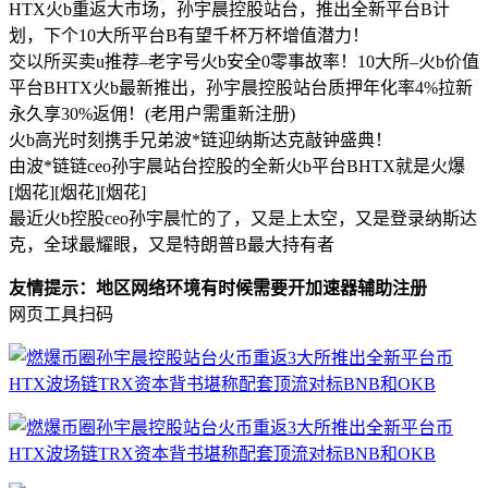
HTX火b重返大市场，孙宇晨控股站台，推出全新平台B计
划，下个10大所平台B有望千杯万杯增值潜力！
交以所买卖u推荐–老字号火b安全0零事故率！10大所–火b价值
平台BHTX火b最新推出，孙宇晨控股站台质押年化率4%拉新
永久享30%返佣！(老用户需重新注册)
火b高光时刻携手兄弟波*链迎纳斯达克敲钟盛典！
由波*链链ceo孙宇晨站台控股的全新火b平台BHTX就是火爆
[烟花][烟花][烟花]
最近火b控股ceo孙宇晨忙的了，又是上太空，又是登录纳斯达
克，全球最耀眼，又是特朗普B最大持有者
友情提示：地区网络环境有时候需要开加速器辅助注册
网页工具扫码