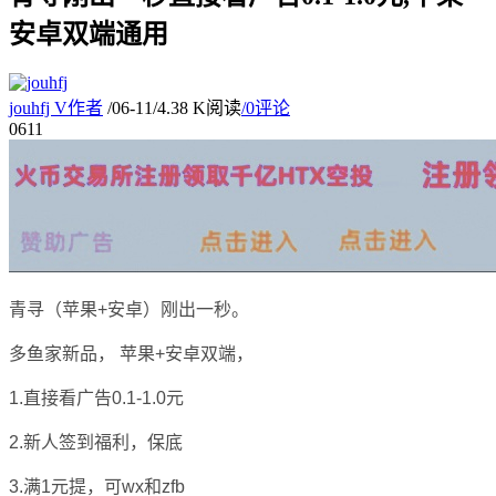
安卓双端通用
jouhfj
V
作者
/
06-11
/
4.38 K阅读
/
0评论
06
11
青寻（苹果+安卓）刚出一秒。
多鱼家新品， 苹果+安卓双端，
1.直接看广告0.1-1.0元
2.新人签到福利，保底
3.满1元提，可wx和zfb