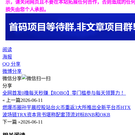
示，请关闭网页且不要在本站拓展任何合作，否则造成的任
损失由您个人承担。
阅读
海报
QQ 分享
微博分享
微信分享
分享
全网首发0撸每天秒赚【ROBO】零门槛参与每天领算力 ！
« 上一篇
2026-06-11
燃爆币圈孙宇晨控股站台火币重返3大所推出全新平台币HTX
波场链TRX资本背书堪称配套顶流对标BNB和OKB
下一篇 »
2026-06-11