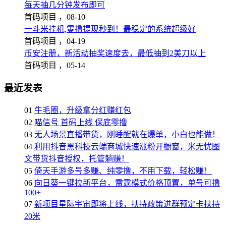
每天抽几分钟发布即可
首码项目 ，
08-10
一斗米挂机,零撸提现秒到！最稳定的系统超级好
首码项目 ，
04-19
币安注册，新活动抽奖速度去，最低抽到2美刀以上
首码项目 ，
05-14
最近发表
01
牛毛圈，升级拿分红赚红包
02
喵信号 首码上线 保底零撸
03
无人场景直播带货，刚睡醒就在爆单，小白也能做！
04
利用抖音黑科技云端商城快速涨粉开橱窗，米无忧图
文带货抖音授权，托管躺赚！
05
倚天手游多号多赚、纯零撸，不用下载，轻松赚！
06
向日葵一键拉新平台，雷霆模式价格顶置，单号可撸
100+
07
新项目星际宇宙即将上线，扶持政策进群预定卡扶持
20米