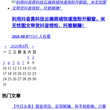
利用抖音黑科技云端商城快速涨粉开橱窗，米
无忧图文带货抖音授权，托管躺赚！
2026-08-07
3505 人在看
«
2026年8月
»
一
二
三
四
五
六
日
1
2
3
4
5
6
7
8
9
10
11
12
13
14
15
16
17
18
19
20
21
22
23
24
25
26
27
28
29
30
31
热门文章
【今日头条】掘金项目，实现躺赚，有手就能做，只要