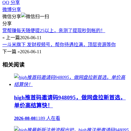
QQ 分享
微博分享
微信分享
分享
赏帮赚每天随便提25以上，亲测了提现秒到帐的！
« 上一篇
2026-06-11
一斗米旗下 发财视频号，帮你待遇拉满，顶层资源等你
下一篇 »
2026-06-11
相关阅读
high推首码邀请码948095，做网盘拉新首选，
单价高结算快！
2026-08-08
1189 人在看