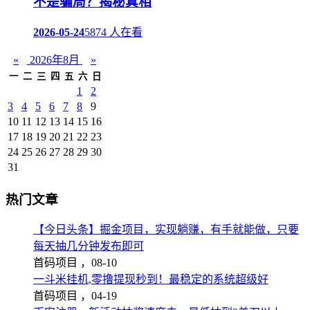
不是骗局？揭秘真相
2026-05-24
5874 人在看
«
2026年8月
»
一
二
三
四
五
六
日
1
2
3
4
5
6
7
8
9
10
11
12
13
14
15
16
17
18
19
20
21
22
23
24
25
26
27
28
29
30
31
热门文章
【今日头条】掘金项目，实现躺赚，有手就能做，只要
每天抽几分钟发布即可
首码项目 ，
08-10
一斗米挂机,零撸提现秒到！最稳定的系统超级好
首码项目 ，
04-19