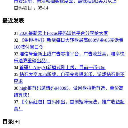
币安注册，新活动抽奖速度去，最低抽到2美刀以上
首码项目 ，
05-14
最近发表
01
2026最新云上Focus接码短信平台分享给大家
02
《金橙挂机》新增每日大转盘最高888现金/85充话费
100吱付宝口令
03
喵信号全新上线广告零撸平台，广告收益高，喵享快
乐速算重磅出品！
04
首码！AivyAI新模式刚上线，目前一币6.6u
05
钻石大亨2026新版，自带兑换提米乐，游戏钻石供不
应求
06
high推首码邀请码948095，做网盘拉新首选，单价高
结算快！
07
【幸运红包】首码刚出，首创矩阵玩法，推广收益超
高！
目录[+]