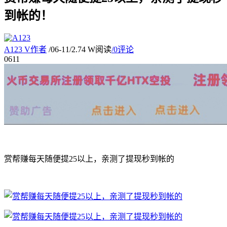
到帐的！
A123
V
作者
/
06-11
/
2.74 W阅读
/
0评论
06
11
赏帮赚每天随便提25以上，亲测了提现秒到帐的