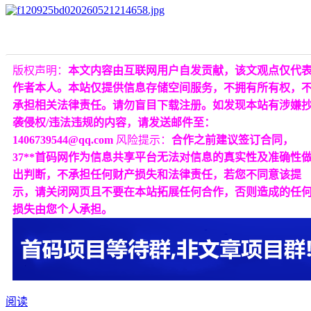
版权声明：
本文内容由互联网用户自发贡献，该文观点仅代
作者本人。本站仅提供信息存储空间服务，不拥有所有权，
承担相关法律责任。请勿盲目下载注册。如发现本站有涉嫌
袭侵权/违法违规的内容，请发送邮件至：
1406739544@qq.com
风险提示：
合作之前建议签订合同，
37**首码网作为信息共享平台无法对信息的真实性及准确性
出判断，不承担任何财产损失和法律责任，若您不同意该提
示，请关闭网页且不要在本站拓展任何合作，否则造成的任
损失由您个人承担。
阅读