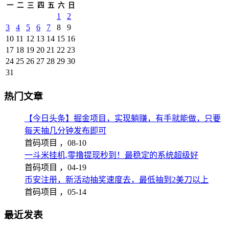
一
二
三
四
五
六
日
1
2
3
4
5
6
7
8
9
10
11
12
13
14
15
16
17
18
19
20
21
22
23
24
25
26
27
28
29
30
31
热门文章
【今日头条】掘金项目，实现躺赚，有手就能做，只要
每天抽几分钟发布即可
首码项目 ，
08-10
一斗米挂机,零撸提现秒到！最稳定的系统超级好
首码项目 ，
04-19
币安注册，新活动抽奖速度去，最低抽到2美刀以上
首码项目 ，
05-14
最近发表