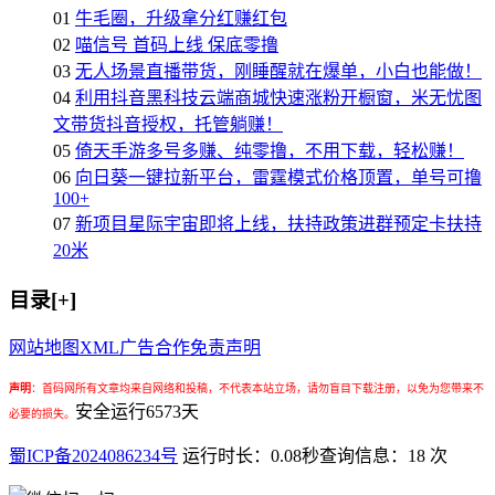
01
牛毛圈，升级拿分红赚红包
02
喵信号 首码上线 保底零撸
03
无人场景直播带货，刚睡醒就在爆单，小白也能做！
04
利用抖音黑科技云端商城快速涨粉开橱窗，米无忧图
文带货抖音授权，托管躺赚！
05
倚天手游多号多赚、纯零撸，不用下载，轻松赚！
06
向日葵一键拉新平台，雷霆模式价格顶置，单号可撸
100+
07
新项目星际宇宙即将上线，扶持政策进群预定卡扶持
20米
目录[+]
网站地图
XML
广告合作
免责声明
声明
：
首码网所有文章均来自网络和投稿，不代表本站立场，请勿盲目下载注册，以免为您带来不
安全运行
6573
天
必要的损失。
蜀ICP备2024086234号
运行时长：0.08秒
查询信息：18 次