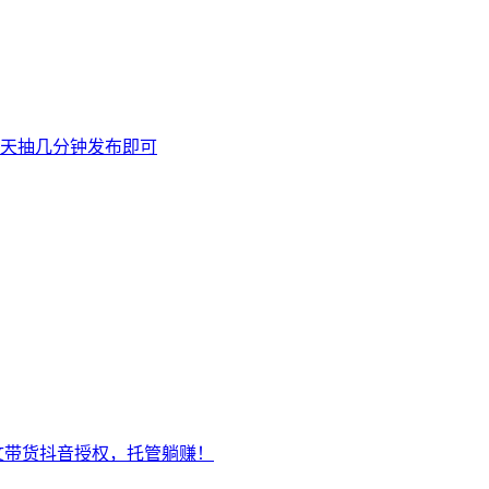
天抽几分钟发布即可
文带货抖音授权，托管躺赚！