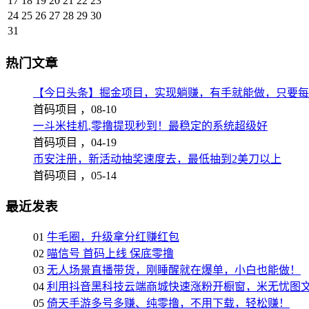
17
18
19
20
21
22
23
24
25
26
27
28
29
30
31
热门文章
【今日头条】掘金项目，实现躺赚，有手就能做，只要每
首码项目 ，
08-10
一斗米挂机,零撸提现秒到！最稳定的系统超级好
首码项目 ，
04-19
币安注册，新活动抽奖速度去，最低抽到2美刀以上
首码项目 ，
05-14
最近发表
01
牛毛圈，升级拿分红赚红包
02
喵信号 首码上线 保底零撸
03
无人场景直播带货，刚睡醒就在爆单，小白也能做！
04
利用抖音黑科技云端商城快速涨粉开橱窗，米无忧图
05
倚天手游多号多赚、纯零撸，不用下载，轻松赚！