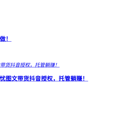
做！
忧图文带货抖音授权，托管躺赚！