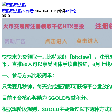
魔熊魔法熊
V
作者
/
06-10
/
4.16 K阅读
/
0评论
06
10
快快来免费领取一只比特龙虾【bitclaw】，
币，直推50人可以享受团体手续费粉红，6月上线ap
一、参与方式比较简単：
只需要几秒钟，每天完成签到即可获得平台发放的$
目前平台核心奖励为 $GOLD权益积分。
根据现阶段规则，$GOLD主要通过以下两种方式