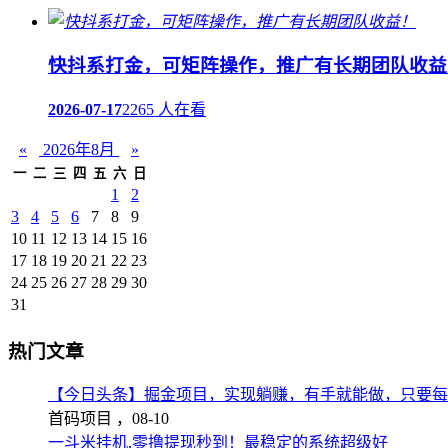
快抖系打金，可矩阵操作，推广有长期团队收益
2026-07-17
2265 人在看
«
2026年8月
»
一
二
三
四
五
六
日
1
2
3
4
5
6
7
8
9
10
11
12
13
14
15
16
17
18
19
20
21
22
23
24
25
26
27
28
29
30
31
热门文章
【今日头条】掘金项目，实现躺赚，有手就能做，只要每
首码项目 ，
08-10
一斗米挂机,零撸提现秒到！最稳定的系统超级好