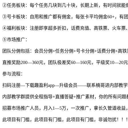
②任务板块：每个任务几块到几十块，长期上新，有时间就能
③号卡板块：自用和推广都有佣金，每张卡平均佣金60+，有
④福利板块：注册即享超多折扣，话费充值、高铁票、火车票
⑤市场推广：
团队分佣包括：会员分佣+任务分佣+号卡分佣+话费分佣+高铁
直推奖励200—360元，团队极差奖60—160元，平级奖10—20
参与流程：
扫码注册—下载趣盈利app—升级会员——联系楠哥进内部教
内部教学群提供全程指导+直播答疑+推广素材，你的所有问题
招募市场推广人员，月入1—5万，一次推广，拿长久管道收益
此项目有门槛，此项目有门槛，此项目有门槛，非诚勿扰！！