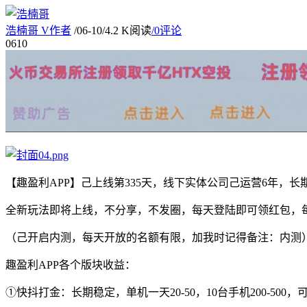
浩楠哥
V
作者
/
06-10
/
4.2 K阅读
/
0评论
06
10
【趣盈利APP】己上线第335天，线下实体公司己运营6年，
全新玩法即将上线，不分享，不发圈，每天登陆即可领红包，每
（己开启内测，每天开放的名额有限，加我时记得备注：内测
趣盈利APP各个版块收益：
①快抖打金：长期稳定，单机一天20-50，10台手机200-500