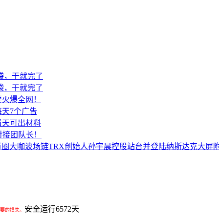
袋袋，干就完了
袋袋，干就完了
要火爆全网！
天7个广告
当天可出材料
对接团队长！
所币圈大咖波场链TRX创始人孙宇晨控股站台并登陆纳斯达克大屏
安全运行
6572
天
要的损失。