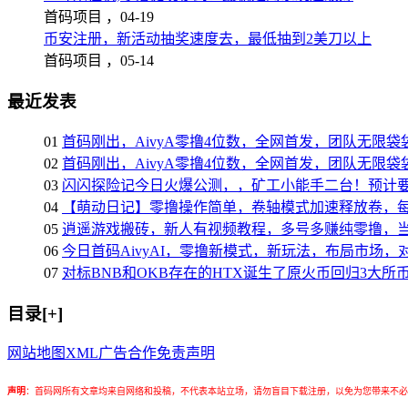
首码项目 ，
04-19
币安注册，新活动抽奖速度去，最低抽到2美刀以上
首码项目 ，
05-14
最近发表
01
首码刚出，AivyA零撸4位数，全网首发，团队无限
02
首码刚出，AivyA零撸4位数，全网首发，团队无限
03
闪闪探险记今日火爆公测，，矿工小能手二台！预计
04
【萌动日记】零撸操作简单，卷轴模式加速释放卷，每
05
逍遥游戏搬砖，新人有视频教程，多号多赚纯零撸，
06
今日首码AivyAI，零撸新模式，新玩法，布局市场，
07
对标BNB和OKB存在的HTX诞生了原火币回归3大
目录[+]
网站地图
XML
广告合作
免责声明
声明
：
首码网所有文章均来自网络和投稿，不代表本站立场，请勿盲目下载注册，以免为您带来不必