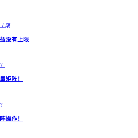
益没有上限
量矩阵！
阵操作！