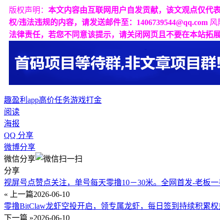
版权声明：
本文内容由互联网用户自发贡献，该文观点仅代
权/违法违规的内容，请发送邮件至：1406739544@qq.com
风
法律责任，若您不同意该提示，请关闭网页且不要在本站拓
趣盈利app
高价任务
游戏打金
阅读
海报
QQ 分享
微博分享
微信分享
分享
视屏号点赞点关注，单号每天零撸10－30米。全网首发-老板
« 上一篇
2026-06-10
零撸BitClaw龙虾空投开启，领专属龙虾，每日签到持续积累
下一篇 »
2026-06-10