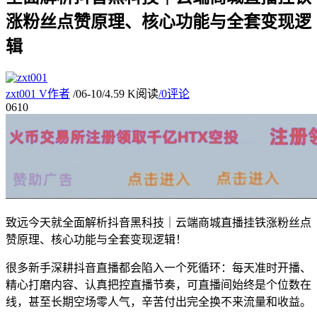
涨粉丝点赞原理、核心功能与全套变现逻
辑
zxt001
V
作者
/
06-10
/
4.59 K阅读
/
0评论
06
10
致远今天就全面解析抖音黑科技｜云端商城直播挂铁涨粉丝点
赞原理、核心功能与全套变现逻辑！
很多新手深耕抖音直播都会陷入一个死循环：每天准时开播、
精心打磨内容、认真把控直播节奏，可直播间始终是个位数在
线，甚至长期空场零人气，辛苦付出完全换不来流量和收益。