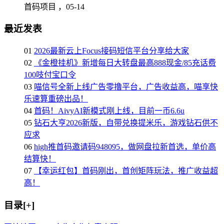
首码项目 ，
05-14
最近发表
01
2026最新云上Focus接码短信平台分享给大家
02
《金橙挂机》新增每日大转盘最高888现金/85充话费
100吱付宝口令
03
喵信号全新上线广告零撸平台，广告收益高，喵享快
乐速算重磅出品！
04
首码！AivyAI新模式刚上线，目前一币6.6u
05
钻石大亨2026新版，自带兑换提米乐，游戏钻石供不
应求
06
high推首码邀请码948095，做网盘拉新首选，单价高
结算快！
07
【幸运红包】首码刚出，首创矩阵玩法，推广收益超
高！
目录[+]