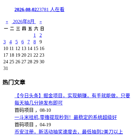
2026-08-02
23781 人在看
«
2026年8月
»
一
二
三
四
五
六
日
1
2
3
4
5
6
7
8
9
10
11
12
13
14
15
16
17
18
19
20
21
22
23
24
25
26
27
28
29
30
31
热门文章
【今日头条】掘金项目，实现躺赚，有手就能做，只要
每天抽几分钟发布即可
首码项目 ，
08-10
一斗米挂机,零撸提现秒到！最稳定的系统超级好
首码项目 ，
04-19
币安注册，新活动抽奖速度去，最低抽到2美刀以上