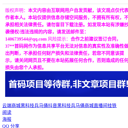
版权声明：
本文内容由互联网用户自发贡献，该文观点仅代
作者本人。本站仅提供信息存储空间服务，不拥有所有权，
承担相关法律责任。请勿盲目下载注册。如发现本站有涉嫌
袭侵权/违法违规的内容，请发送邮件至：
1406739544@qq.com
风险提示：
合作之前建议签订合同，
37**首码网作为信息共享平台无法对信息的真实性及准确性
出判断，不承担任何财产损失和法律责任，若您不同意该提
示，请关闭网页且不要在本站拓展任何合作，否则造成的任
损失由您个人承担。
云端商城
黑科技兵马俑
抖音黑科技
兵马俑商城
直播间挂铁
阅读
海报
QQ 分享