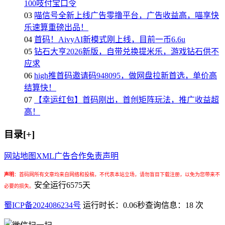
100吱付宝口令
03
喵信号全新上线广告零撸平台，广告收益高，喵享快
乐速算重磅出品！
04
首码！AivyAI新模式刚上线，目前一币6.6u
05
钻石大亨2026新版，自带兑换提米乐，游戏钻石供不
应求
06
high推首码邀请码948095，做网盘拉新首选，单价高
结算快！
07
【幸运红包】首码刚出，首创矩阵玩法，推广收益超
高！
目录[+]
网站地图
XML
广告合作
免责声明
声明
：
首码网所有文章均来自网络和投稿，不代表本站立场，请勿盲目下载注册，以免为您带来不
安全运行
6575
天
必要的损失。
蜀ICP备2024086234号
运行时长：0.06秒
查询信息：18 次