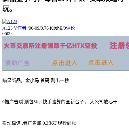
玩。
A123
V
作者
/
06-09
/
3.76 K阅读
/
0评论
06
09
喵星新品，金小马 首码 刚出一秒
0撸广告赚 顶包5k，快手速算的全新台子， 大公司放心干
提现靠谱 ,看广告赚,0.3米提现秒到账