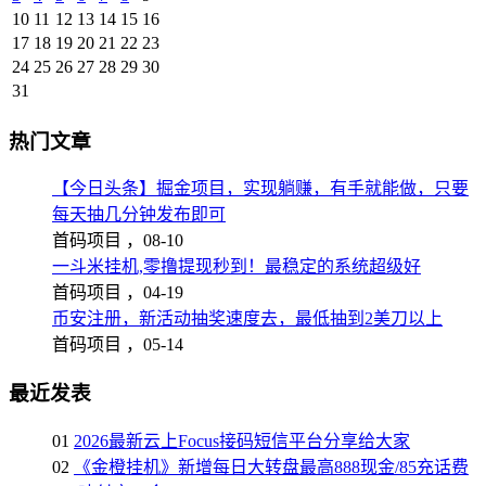
10
11
12
13
14
15
16
17
18
19
20
21
22
23
24
25
26
27
28
29
30
31
热门文章
【今日头条】掘金项目，实现躺赚，有手就能做，只要
每天抽几分钟发布即可
首码项目 ，
08-10
一斗米挂机,零撸提现秒到！最稳定的系统超级好
首码项目 ，
04-19
币安注册，新活动抽奖速度去，最低抽到2美刀以上
首码项目 ，
05-14
最近发表
01
2026最新云上Focus接码短信平台分享给大家
02
《金橙挂机》新增每日大转盘最高888现金/85充话费