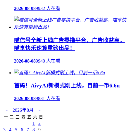
2026-08-08
9932 人在看
喵信号全新上线广告零撸平台，广告收益高，
喵享快乐速算重磅出品！
2026-08-08
9940 人在看
首码！AivyAI新模式刚上线，目前一币6.6u
2026-08-08
9881 人在看
«
2026年8月
»
一
二
三
四
五
六
日
1
2
3
4
5
6
7
8
9