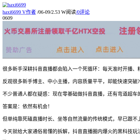
haxi6699
V
作者
/
06-09
/
2.53 W阅读
/
0评论
06
09
很多新手深耕抖音直播都会陷入一个死循环：每天准时开播、
反观很多新手博主、中小主播，内容质量平平，却能快速突破
不少普通人都在疑惑：现在零基础做抖音直播，还有弯道超车
答案是：依然有机会！
但单纯靠死磕直播时长、坐等自然流量的传统模式，早已跟不
今天就给大家通俗易懂的拆解，抖音直播圈内爆火的黑科技玩