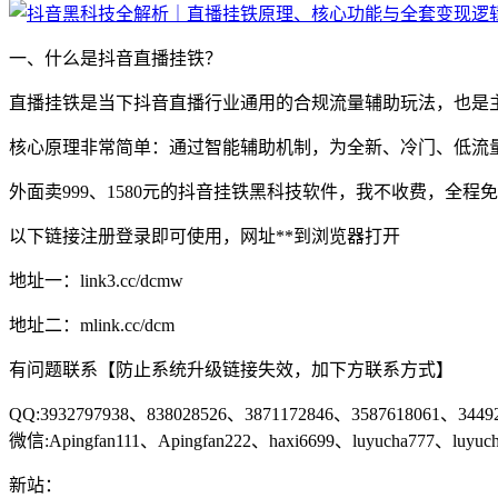
一、什么是抖音直播挂铁？
直播挂铁是当下抖音直播行业通用的合规流量辅助玩法，也是
核心原理非常简单：通过智能辅助机制，为全新、冷门、低流
外面卖999、1580元的抖音挂铁黑科技软件，我不收费，全
以下链接注册登录即可使用，网址**到浏览器打开
地址一：link3.cc/dcmw
地址二：mlink.cc/dcm
有问题联系【防止系统升级链接失效，加下方联系方式】
QQ:3932797938、838028526、3871172846、3587618061、3449
微信:Apingfan111、Apingfan222、haxi6699、luyucha777、luyuch
新站：