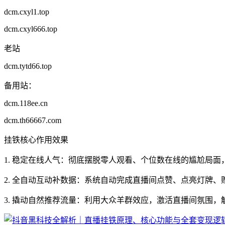
dcm.cxyl1.top
dcm.cxyl666.top
老站
dcm.tytd66.top
备用站：
dcm.118ee.cn
dcm.th66667.com
挂铁核心作用效果
1. 稳定在线人气：彻底摆脱零人观看、个位数在线的尴尬局
2. 全自动互动补数据：系统自动完成直播间点赞、点亮灯牌
3. 撬动自然推荐流量：利用大众羊群效应，激活直播间氛围