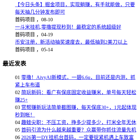
【今日头条】掘金项目，实现躺赚，有手就能做，只要
每天抽几分钟发布即可
首码项目 ，
08-10
一斗米挂机,零撸提现秒到！最稳定的系统超级好
首码项目 ，
04-19
币安注册，新活动抽奖速度去，最低抽到2美刀以上
首码项目 ，
05-14
最近发表
01
零撸！AivyAI新模式，一碧6.6u，目前还是内测，抓
紧上车布道
02
简玩新码：看广有保底固定收益赚米，单号每天轻松
赚25+
03
赏帮赚新玩法简单截图赚，每天保底30+，1元起体现
秒到帐！
04
趣蛙尖职：不压工资，挣多少提多少，打米全年无休
05
首码引流为什么越来越重要？众赢带你抓住流量先机
06
2026第一DY挂机台首码，一定要捉紧机遇上车致富