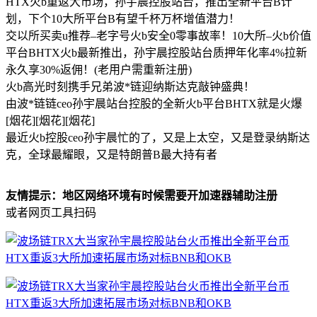
HTX火b重返大市场，孙宇晨控股站台，推出全新平台B计
划，下个10大所平台B有望千杯万杯增值潜力！
交以所买卖u推荐–老字号火b安全0零事故率！10大所–火b价值
平台BHTX火b最新推出，孙宇晨控股站台质押年化率4%拉新
永久享30%返佣！(老用户需重新注册)
火b高光时刻携手兄弟波*链迎纳斯达克敲钟盛典！
由波*链链ceo孙宇晨站台控股的全新火b平台BHTX就是火爆
[烟花][烟花][烟花]
最近火b控股ceo孙宇晨忙的了，又是上太空，又是登录纳斯达
克，全球最耀眼，又是特朗普B最大持有者
友情提示：地区网络环境有时候需要开加速器辅助注册
或者网页工具扫码