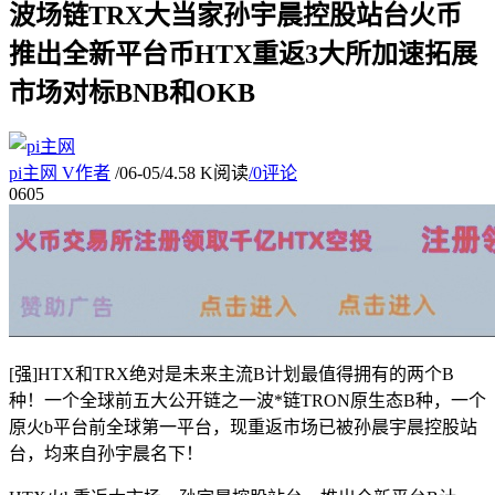
波场链TRX大当家孙宇晨控股站台火币
推出全新平台币HTX重返3大所加速拓展
市场对标BNB和OKB
pi主网
V
作者
/
06-05
/
4.58 K阅读
/
0评论
06
05
[强]HTX和TRX绝对是未来主流B计划最值得拥有的两个B
种！一个全球前五大公开链之一波*链TRON原生态B种，一个
原火b平台前全球第一平台，现重返市场已被孙晨宇晨控股站
台，均来自孙宇晨名下！