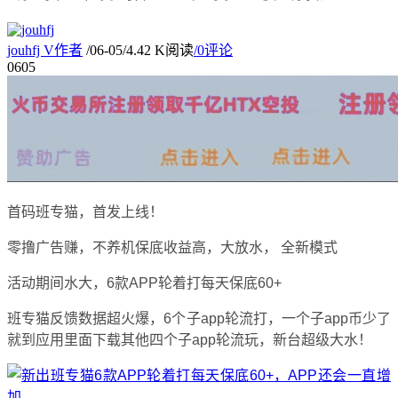
jouhfj
V
作者
/
06-05
/
4.42 K阅读
/
0评论
06
05
首码班专猫，首发上线！
零撸广告赚，不养机保底收益高，大放水， 全新模式
活动期间水大，6款APP轮着打每天保底60+
班专猫反馈数据超火爆，6个子app轮流打，一个子app币少了
就到应用里面下载其他四个子app轮流玩，新台超级大水！