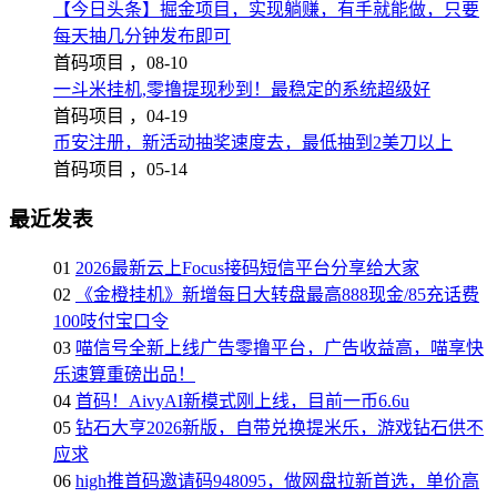
【今日头条】掘金项目，实现躺赚，有手就能做，只要
每天抽几分钟发布即可
首码项目 ，
08-10
一斗米挂机,零撸提现秒到！最稳定的系统超级好
首码项目 ，
04-19
币安注册，新活动抽奖速度去，最低抽到2美刀以上
首码项目 ，
05-14
最近发表
01
2026最新云上Focus接码短信平台分享给大家
02
《金橙挂机》新增每日大转盘最高888现金/85充话费
100吱付宝口令
03
喵信号全新上线广告零撸平台，广告收益高，喵享快
乐速算重磅出品！
04
首码！AivyAI新模式刚上线，目前一币6.6u
05
钻石大亨2026新版，自带兑换提米乐，游戏钻石供不
应求
06
high推首码邀请码948095，做网盘拉新首选，单价高