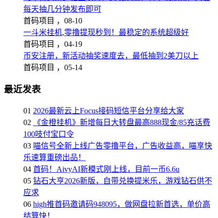
每天抽几分钟发布即可
首码项目 ，
08-10
一斗米挂机,零撸提现秒到！最稳定的系统超级好
首码项目 ，
04-19
币安注册，新活动抽奖速度去，最低抽到2美刀以上
首码项目 ，
05-14
最近发表
01
2026最新云上Focus接码短信平台分享给大家
02
《金橙挂机》新增每日大转盘最高888现金/85充话费
100吱付宝口令
03
喵信号全新上线广告零撸平台，广告收益高，喵享快
乐速算重磅出品！
04
首码！AivyAI新模式刚上线，目前一币6.6u
05
钻石大亨2026新版，自带兑换提米乐，游戏钻石供不
应求
06
high推首码邀请码948095，做网盘拉新首选，单价高
结算快！