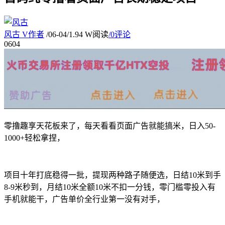
风古
V
作者
/
06-04
/
1.94 W阅读
/
0评论
06
04
零撸趣享天花板来了，每天看看页面广告就能搞米，日入50-
1000+轻松拿捏，
项目十年打底稳得一批，提现两种路子随便选，日结10米到手
8-9米秒到，月结10米全额10米不扣一分钱，零门槛零投入有
手机就能干，广告单价全行业第一没有对手，