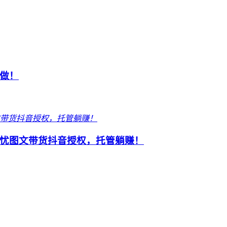
做！
忧图文带货抖音授权，托管躺赚！