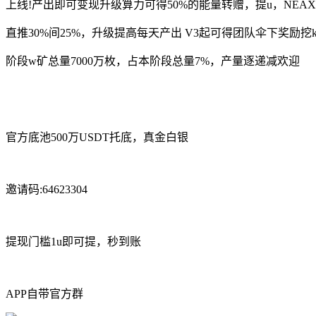
上线!产出即可变现升级算力可得50%的能量转赠，提u，NEAX1
直推30%间25%，升级提高每天产出 V3起可得团队伞下奖励挖
阶段w矿总量7000万枚，占本阶段总量7%，产量逐递减欢迎
官方底池500万USDT托底，真金白银
邀请码:64623304
提现门槛1u即可提，秒到账
APP自带官方群