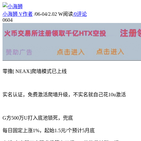
小海狮
V
作者
/
06-04
/
2.02 W阅读
/
0评论
06
04
零撸[ NEAX]爬墙模式已上线
实名认证，免费激活爬墙升级，不实名就自己花10u激活
G方500万U打入底池锁死，兜底
每日固定上涨1%，起始1.5元/个预计5月底