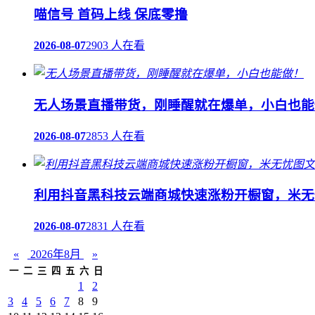
喵信号 首码上线 保底零撸
2026-08-07
2903 人在看
无人场景直播带货，刚睡醒就在爆单，小白也能
2026-08-07
2853 人在看
利用抖音黑科技云端商城快速涨粉开橱窗，米无
2026-08-07
2831 人在看
«
2026年8月
»
一
二
三
四
五
六
日
1
2
3
4
5
6
7
8
9