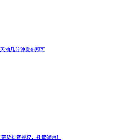
天抽几分钟发布即可
文带货抖音授权，托管躺赚！