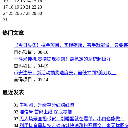
10
11
12
13
14
15
16
17
18
19
20
21
22
23
24
25
26
27
28
29
30
31
热门文章
【今日头条】掘金项目，实现躺赚，有手就能做，只要每
首码项目 ，
08-10
一斗米挂机,零撸提现秒到！最稳定的系统超级好
首码项目 ，
04-19
币安注册，新活动抽奖速度去，最低抽到2美刀以上
首码项目 ，
05-14
最近发表
01
牛毛圈，升级拿分红赚红包
02
喵信号 首码上线 保底零撸
03
无人场景直播带货，刚睡醒就在爆单，小白也能做！
04
利用抖音黑科技云端商城快速涨粉开橱窗，米无忧图