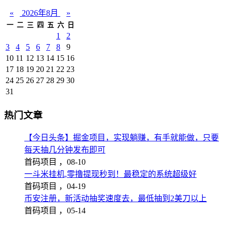
«
2026年8月
»
一
二
三
四
五
六
日
1
2
3
4
5
6
7
8
9
10
11
12
13
14
15
16
17
18
19
20
21
22
23
24
25
26
27
28
29
30
31
热门文章
【今日头条】掘金项目，实现躺赚，有手就能做，只要
每天抽几分钟发布即可
首码项目 ，
08-10
一斗米挂机,零撸提现秒到！最稳定的系统超级好
首码项目 ，
04-19
币安注册，新活动抽奖速度去，最低抽到2美刀以上
首码项目 ，
05-14