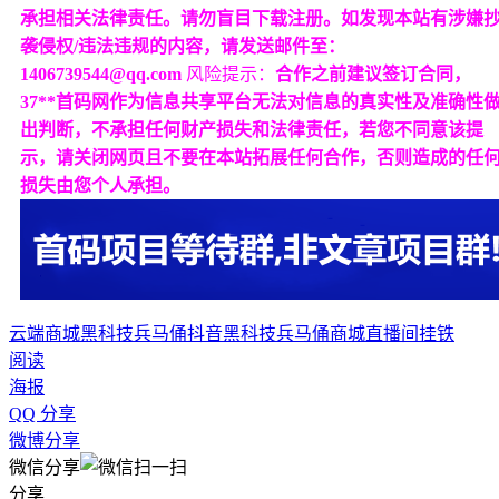
承担相关法律责任。请勿盲目下载注册。如发现本站有涉嫌
袭侵权/违法违规的内容，请发送邮件至：
1406739544@qq.com
风险提示：
合作之前建议签订合同，
37**首码网作为信息共享平台无法对信息的真实性及准确性
出判断，不承担任何财产损失和法律责任，若您不同意该提
示，请关闭网页且不要在本站拓展任何合作，否则造成的任
损失由您个人承担。
云端商城
黑科技兵马俑
抖音黑科技
兵马俑商城
直播间挂铁
阅读
海报
QQ 分享
微博分享
微信分享
分享