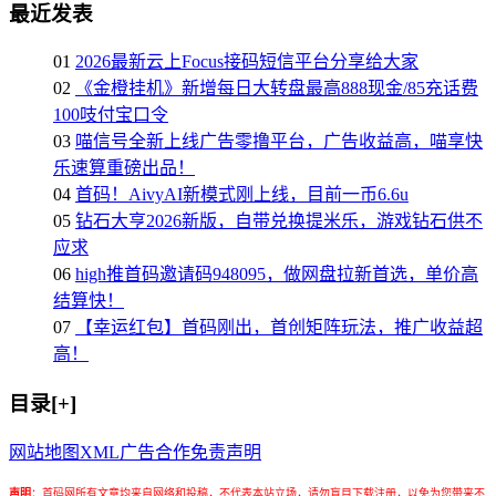
最近发表
01
2026最新云上Focus接码短信平台分享给大家
02
《金橙挂机》新增每日大转盘最高888现金/85充话费
100吱付宝口令
03
喵信号全新上线广告零撸平台，广告收益高，喵享快
乐速算重磅出品！
04
首码！AivyAI新模式刚上线，目前一币6.6u
05
钻石大亨2026新版，自带兑换提米乐，游戏钻石供不
应求
06
high推首码邀请码948095，做网盘拉新首选，单价高
结算快！
07
【幸运红包】首码刚出，首创矩阵玩法，推广收益超
高！
目录[+]
网站地图
XML
广告合作
免责声明
声明
：
首码网所有文章均来自网络和投稿，不代表本站立场，请勿盲目下载注册，以免为您带来不