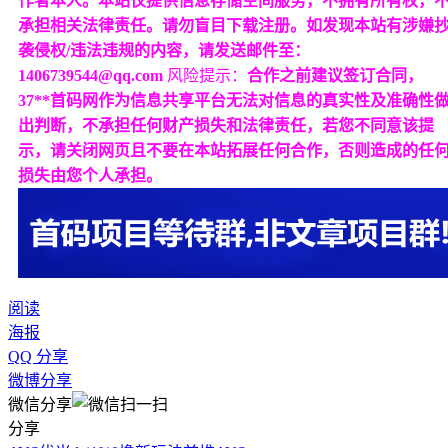
作者本人。本站仅提供信息存储空间服务，不拥有所有权，
承担相关法律责任。请勿盲目下载注册。如发现本站有涉嫌
袭侵权/违法违规的内容，请发送邮件至：
1406739544@qq.com
风险提示：
合作之前建议签订合同，
37**首码网作为信息共享平台无法对信息的真实性及准确性
出判断，不承担任何财产损失和法律责任，若您不同意该提
示，请关闭网页且不要在本站拓展任何合作，否则造成的任
损失由您个人承担。
阅读
海报
QQ 分享
微博分享
微信分享
分享