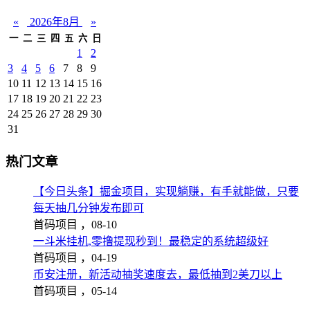
«
2026年8月
»
一
二
三
四
五
六
日
1
2
3
4
5
6
7
8
9
10
11
12
13
14
15
16
17
18
19
20
21
22
23
24
25
26
27
28
29
30
31
热门文章
【今日头条】掘金项目，实现躺赚，有手就能做，只要
每天抽几分钟发布即可
首码项目 ，
08-10
一斗米挂机,零撸提现秒到！最稳定的系统超级好
首码项目 ，
04-19
币安注册，新活动抽奖速度去，最低抽到2美刀以上
首码项目 ，
05-14