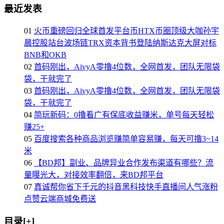
最近发表
01
火币重磅回归全球首发平台币HTX币圈顶级大咖孙宇
晨控股站台波场链TRX资本背书登陆纳斯达克大屏对标
BNB和OKB
02
首码刚出，AivyA零撸4位数，全网首发，团队无限袋
袋，干就完了
03
首码刚出，AivyA零撸4位数，全网首发，团队无限袋
袋，干就完了
04
简玩新码：0撸看广有保底收益赚米，单号每天轻松
赚25+
05
百度搜索各种商品浏览赚简单容易赚，每天可撸3~14
米
06
【BD邦】副业、品牌异业合作发布渠道有哪些？流
量曝光大，对接效率翻倍，来BD邦平台
07
真诚帮你省下千元的抖音黑科技快手直播间人气涨粉
点赞云端商城免费送
目录[+]