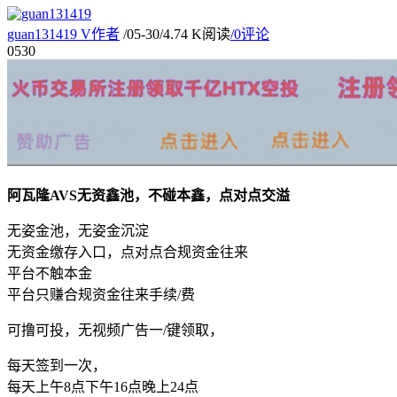
guan131419
V
作者
/
05-30
/
4.74 K阅读
/
0评论
05
30
阿瓦隆AVS无资鑫池，不碰本鑫，点对点交溢
无姿金池，无姿金沉淀
无资金缴存入口，点对点合规资金往来
平台不触本金
平台只赚合规资金往来手续/费
可撸可投，无视频广告一/键领取，
每天签到一次，
每天上午8点下午16点晚上24点