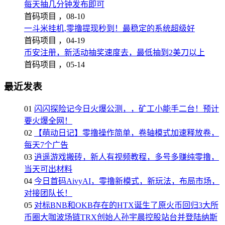
每天抽几分钟发布即可
首码项目 ，
08-10
一斗米挂机,零撸提现秒到！最稳定的系统超级好
首码项目 ，
04-19
币安注册，新活动抽奖速度去，最低抽到2美刀以上
首码项目 ，
05-14
最近发表
01
闪闪探险记今日火爆公测，，矿工小能手二台！预计
要火爆全网！
02
【萌动日记】零撸操作简单，卷轴模式加速释放卷，
每天7个广告
03
逍遥游戏搬砖，新人有视频教程，多号多赚纯零撸，
当天可出材料
04
今日首码AivyAI，零撸新模式，新玩法，布局市场，
对接团队长！
05
对标BNB和OKB存在的HTX诞生了原火币回归3大所
币圈大咖波场链TRX创始人孙宇晨控股站台并登陆纳斯