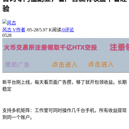
验
风古
V
作者
/
05-28
/
5.97 K阅读
/
0评论
05
28
新平台刚上线，每天看页面广告攒，够了就开包领收益。长期
稳定
支持多机矩阵：工作室可同时操作几千台手机，所有收益提现
到同一个账户。