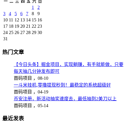
一
二
三
四
五
六
日
1
2
3
4
5
6
7
8
9
10
11
12
13
14
15
16
17
18
19
20
21
22
23
24
25
26
27
28
29
30
31
热门文章
【今日头条】掘金项目，实现躺赚，有手就能做，只要
每天抽几分钟发布即可
首码项目 ，
08-10
一斗米挂机,零撸提现秒到！最稳定的系统超级好
首码项目 ，
04-19
币安注册，新活动抽奖速度去，最低抽到2美刀以上
首码项目 ，
05-14
最近发表