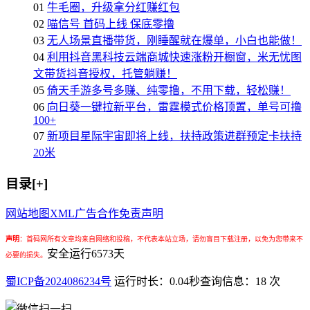
01
牛毛圈，升级拿分红赚红包
02
喵信号 首码上线 保底零撸
03
无人场景直播带货，刚睡醒就在爆单，小白也能做！
04
利用抖音黑科技云端商城快速涨粉开橱窗，米无忧图
文带货抖音授权，托管躺赚！
05
倚天手游多号多赚、纯零撸，不用下载，轻松赚！
06
向日葵一键拉新平台，雷霆模式价格顶置，单号可撸
100+
07
新项目星际宇宙即将上线，扶持政策进群预定卡扶持
20米
目录[+]
网站地图
XML
广告合作
免责声明
声明
：
首码网所有文章均来自网络和投稿，不代表本站立场，请勿盲目下载注册，以免为您带来不
安全运行
6573
天
必要的损失。
蜀ICP备2024086234号
运行时长：0.04秒
查询信息：18 次