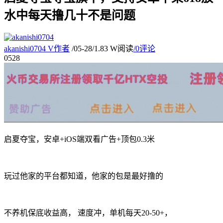
水中每天撸几十不是问题
akanishi0704
V
作者
/
05-28
/
1.83 W阅读
/
0评论
05
28
启夏夺宝，安卓+iOS端双看广告+顶包0.3米
玩过他家的平台都知道，他家的包是最好撸的
不养机保底收益高， 速度冲，单机每天20-50+，