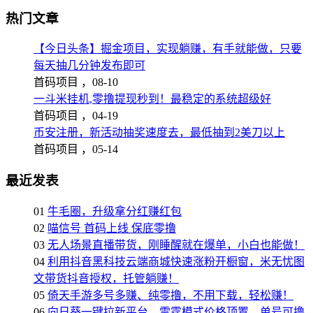
热门文章
【今日头条】掘金项目，实现躺赚，有手就能做，只要
每天抽几分钟发布即可
首码项目 ，
08-10
一斗米挂机,零撸提现秒到！最稳定的系统超级好
首码项目 ，
04-19
币安注册，新活动抽奖速度去，最低抽到2美刀以上
首码项目 ，
05-14
最近发表
01
牛毛圈，升级拿分红赚红包
02
喵信号 首码上线 保底零撸
03
无人场景直播带货，刚睡醒就在爆单，小白也能做！
04
利用抖音黑科技云端商城快速涨粉开橱窗，米无忧图
文带货抖音授权，托管躺赚！
05
倚天手游多号多赚、纯零撸，不用下载，轻松赚！
06
向日葵一键拉新平台，雷霆模式价格顶置，单号可撸