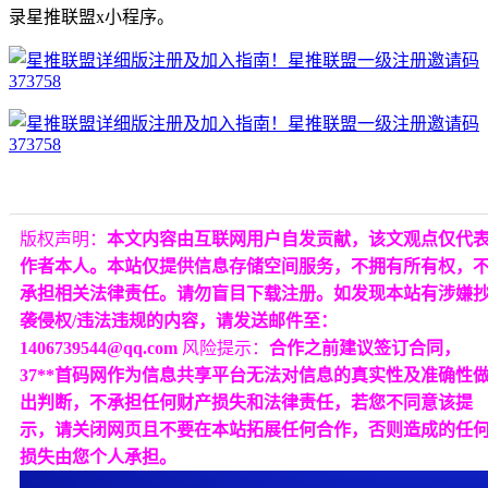
录星推联盟x小程序。
版权声明：
本文内容由互联网用户自发贡献，该文观点仅代
作者本人。本站仅提供信息存储空间服务，不拥有所有权，
承担相关法律责任。请勿盲目下载注册。如发现本站有涉嫌
袭侵权/违法违规的内容，请发送邮件至：
1406739544@qq.com
风险提示：
合作之前建议签订合同，
37**首码网作为信息共享平台无法对信息的真实性及准确性
出判断，不承担任何财产损失和法律责任，若您不同意该提
示，请关闭网页且不要在本站拓展任何合作，否则造成的任
损失由您个人承担。