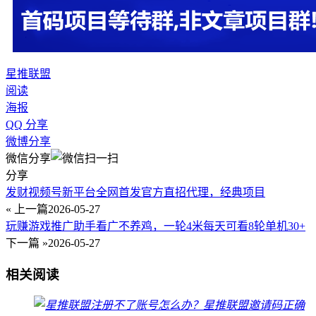
星推联盟
阅读
海报
QQ 分享
微博分享
微信分享
分享
发财视频号新平台全网首发官方直招代理，经典项目
« 上一篇
2026-05-27
玩赚游戏推广助手看广不养鸡，一轮4米每天可看8轮单机30+
下一篇 »
2026-05-27
相关阅读