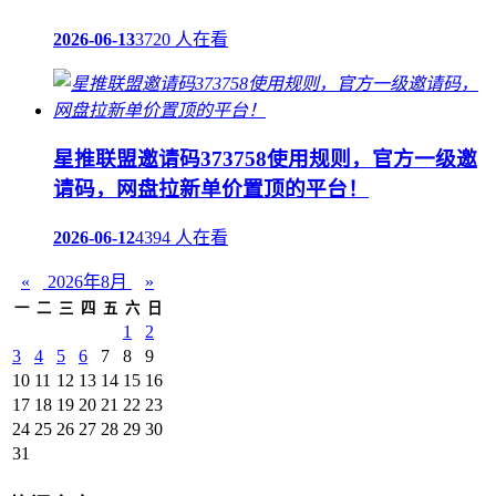
2026-06-13
3720 人在看
星推联盟邀请码373758使用规则，官方一级邀
请码，网盘拉新单价置顶的平台！
2026-06-12
4394 人在看
«
2026年8月
»
一
二
三
四
五
六
日
1
2
3
4
5
6
7
8
9
10
11
12
13
14
15
16
17
18
19
20
21
22
23
24
25
26
27
28
29
30
31