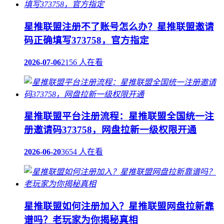
星推联盟注册不了账号怎么办？星推联盟邀请
码正确填写373758，官方指定
2026-07-06
2156 人在看
星推联盟平台注册流程：星推联盟全国统一注
册邀请码373758，网盘拉新一级权限开通
2026-06-20
3654 人在看
星推联盟如何注册加入？星推联盟网盘拉新靠
谱吗？老玩家为你揭秘真相