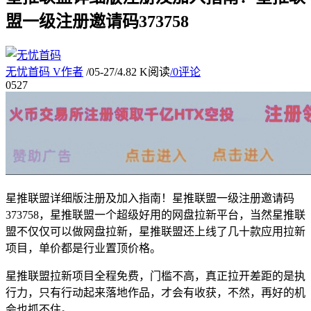
盟一级注册邀请码373758
无忧首码
V
作者
/
05-27
/
4.82 K阅读
/
0评论
05
27
星推联盟详细版注册及加入指南！星推联盟一级注册邀请码
373758，星推联盟一个超级好用的网盘拉新平台，当然星推联
盟不仅仅可以做网盘拉新，星推联盟还上线了几十款应用拉新
项目，单价都是行业置顶价格。
星推联盟拉新项目全程免费，门槛不高，真正拉开差距的是执
行力，只有行动起来落地作品，才会有收获，不然，再好的机
会也抓不住。