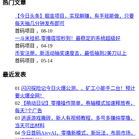
热门文章
【今日头条】掘金项目，实现躺赚，有手就能做，只要
每天抽几分钟发布即可
首码项目 ，
08-10
一斗米挂机,零撸提现秒到！最稳定的系统超级好
首码项目 ，
04-19
币安注册，新活动抽奖速度去，最低抽到2美刀以上
首码项目 ，
05-14
最近发表
01
闪闪探险记今日火爆公测，，矿工小能手二台！预计
要火爆全网！
02
【萌动日记】零撸操作简单，卷轴模式加速释放卷，
每天7个广告
03
逍遥游戏搬砖，新人有视频教程，多号多赚纯零撸，
当天可出材料
04
今日首码AivyAI，零撸新模式，新玩法，布局市场，