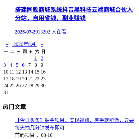
搭建同款商城系统抖音黑科技云端商城合伙人
分站，自用省钱，副业赚钱
2026-07-29
13202 人在看
«
2026年8月
»
一
二
三
四
五
六
日
1
2
3
4
5
6
7
8
9
10
11
12
13
14
15
16
17
18
19
20
21
22
23
24
25
26
27
28
29
30
31
热门文章
【今日头条】掘金项目，实现躺赚，有手就能做，只要
每天抽几分钟发布即可
首码项目 ，
08-10