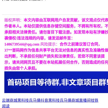
版权声明：
本文内容由互联网用户自发贡献，该文观点仅代
作者本人。本站仅提供信息存储空间服务，不拥有所有权，
承担相关法律责任。请勿盲目下载注册。如发现本站有涉嫌
袭侵权/违法违规的内容，请发送邮件至：
1406739544@qq.com
风险提示：
合作之前建议签订合同，
37**首码网作为信息共享平台无法对信息的真实性及准确性
出判断，不承担任何财产损失和法律责任，若您不同意该提
示，请关闭网页且不要在本站拓展任何合作，否则造成的任
损失由您个人承担。
云端商城
黑科技兵马俑
抖音黑科技
兵马俑商城
直播间挂铁
阅读