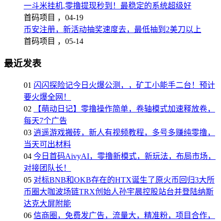
一斗米挂机,零撸提现秒到！最稳定的系统超级好
首码项目 ，
04-19
币安注册，新活动抽奖速度去，最低抽到2美刀以上
首码项目 ，
05-14
最近发表
01
闪闪探险记今日火爆公测，，矿工小能手二台！预计
要火爆全网！
02
【萌动日记】零撸操作简单，卷轴模式加速释放卷，
每天7个广告
03
逍遥游戏搬砖，新人有视频教程，多号多赚纯零撸，
当天可出材料
04
今日首码AivyAI，零撸新模式，新玩法，布局市场，
对接团队长！
05
对标BNB和OKB存在的HTX诞生了原火币回归3大所
币圈大咖波场链TRX创始人孙宇晨控股站台并登陆纳斯
达克大屏附能
06
信商圈，免费发广告，流量大，精准粉，项目合作，