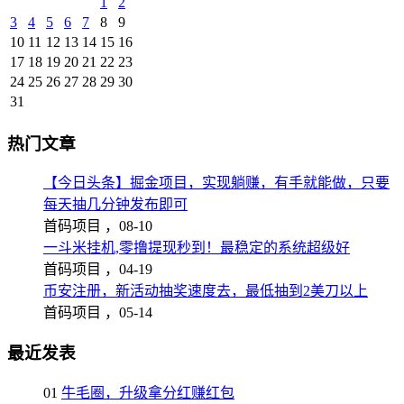
1
2
3
4
5
6
7
8
9
10
11
12
13
14
15
16
17
18
19
20
21
22
23
24
25
26
27
28
29
30
31
热门文章
【今日头条】掘金项目，实现躺赚，有手就能做，只要
每天抽几分钟发布即可
首码项目 ，
08-10
一斗米挂机,零撸提现秒到！最稳定的系统超级好
首码项目 ，
04-19
币安注册，新活动抽奖速度去，最低抽到2美刀以上
首码项目 ，
05-14
最近发表
01
牛毛圈，升级拿分红赚红包