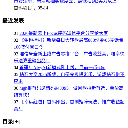
币安注册，新活动抽奖速度去，最低抽到2美刀以上
首码项目 ，
05-14
最近发表
01
2026最新云上Focus接码短信平台分享给大家
02
《金橙挂机》新增每日大转盘最高888现金/85充话费
100吱付宝口令
03
喵信号全新上线广告零撸平台，广告收益高，喵享快
乐速算重磅出品！
04
首码！AivyAI新模式刚上线，目前一币6.6u
05
钻石大亨2026新版，自带兑换提米乐，游戏钻石供不
应求
06
high推首码邀请码948095，做网盘拉新首选，单价高
结算快！
07
【幸运红包】首码刚出，首创矩阵玩法，推广收益超
高！
目录[+]