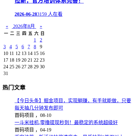
拉新，官方培训体系完善！
2026-06-28
3159 人在看
«
2026年8月
»
一
二
三
四
五
六
日
1
2
3
4
5
6
7
8
9
10
11
12
13
14
15
16
17
18
19
20
21
22
23
24
25
26
27
28
29
30
31
热门文章
【今日头条】掘金项目，实现躺赚，有手就能做，只要
每天抽几分钟发布即可
首码项目 ，
08-10
一斗米挂机,零撸提现秒到！最稳定的系统超级好
首码项目 ，
04-19