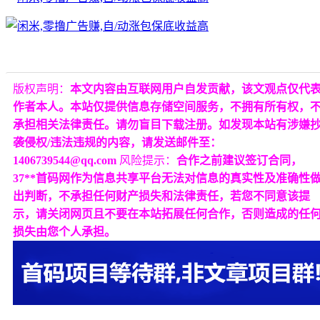
版权声明：
本文内容由互联网用户自发贡献，该文观点仅代
作者本人。本站仅提供信息存储空间服务，不拥有所有权，
承担相关法律责任。请勿盲目下载注册。如发现本站有涉嫌
袭侵权/违法违规的内容，请发送邮件至：
1406739544@qq.com
风险提示：
合作之前建议签订合同，
37**首码网作为信息共享平台无法对信息的真实性及准确性
出判断，不承担任何财产损失和法律责任，若您不同意该提
示，请关闭网页且不要在本站拓展任何合作，否则造成的任
损失由您个人承担。