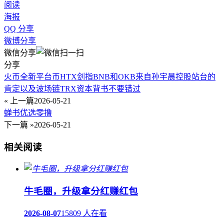
阅读
海报
QQ 分享
微博分享
微信分享
分享
火币全新平台币HTX剑指BNB和OKB来自孙宇晨控股站台的
肯定以及波场链TRX资本背书不要错过
« 上一篇
2026-05-21
蝉书优选零撸
下一篇 »
2026-05-21
相关阅读
牛毛圈，升级拿分红赚红包
2026-08-07
15809 人在看