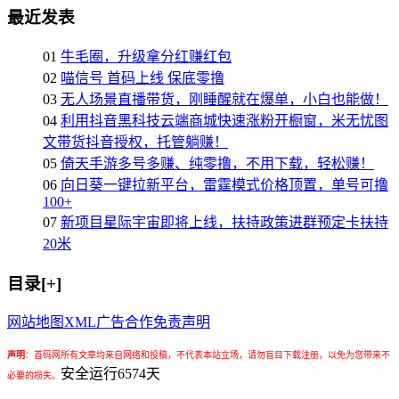
最近发表
01
牛毛圈，升级拿分红赚红包
02
喵信号 首码上线 保底零撸
03
无人场景直播带货，刚睡醒就在爆单，小白也能做！
04
利用抖音黑科技云端商城快速涨粉开橱窗，米无忧图
文带货抖音授权，托管躺赚！
05
倚天手游多号多赚、纯零撸，不用下载，轻松赚！
06
向日葵一键拉新平台，雷霆模式价格顶置，单号可撸
100+
07
新项目星际宇宙即将上线，扶持政策进群预定卡扶持
20米
目录[+]
网站地图
XML
广告合作
免责声明
声明
：
首码网所有文章均来自网络和投稿，不代表本站立场，请勿盲目下载注册，以免为您带来不
安全运行
6574
天
必要的损失。