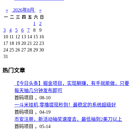
«
2026年8月
»
一
二
三
四
五
六
日
1
2
3
4
5
6
7
8
9
10
11
12
13
14
15
16
17
18
19
20
21
22
23
24
25
26
27
28
29
30
31
热门文章
【今日头条】掘金项目，实现躺赚，有手就能做，只要
每天抽几分钟发布即可
首码项目 ，
08-10
一斗米挂机,零撸提现秒到！最稳定的系统超级好
首码项目 ，
04-19
币安注册，新活动抽奖速度去，最低抽到2美刀以上
首码项目 ，
05-14