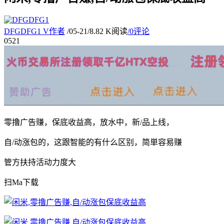
DFGDFG1
V
作者
/
05-21
/
8.82 K阅读
/
0评论
05
21
零撸广告赚，保底收益高，放水中，新/品上线，
自/动涨包的，这跟智能的有什么区别，简単容易赚
管方扶持活动力度大
扫Ma下载