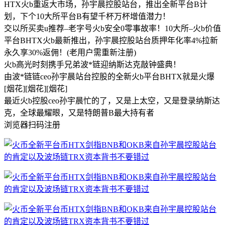
HTX火b重返大市场，孙宇晨控股站台，推出全新平台B计
划，下个10大所平台B有望千杯万杯增值潜力！
交以所买卖u推荐–老字号火b安全0零事故率！10大所–火b价值
平台BHTX火b最新推出，孙宇晨控股站台质押年化率4%拉新
永久享30%返佣！(老用户需重新注册)
火b高光时刻携手兄弟波*链迎纳斯达克敲钟盛典！
由波*链链ceo孙宇晨站台控股的全新火b平台BHTX就是火爆
[烟花][烟花][烟花]
最近火b控股ceo孙宇晨忙的了，又是上太空，又是登录纳斯达
克，全球最耀眼，又是特朗普B最大持有者
浏览器扫码注册