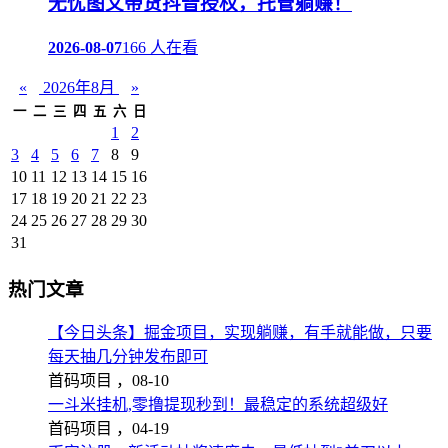
无忧图文带货抖音授权，托管躺赚！
2026-08-07
166 人在看
«
2026年8月
»
一
二
三
四
五
六
日
1
2
3
4
5
6
7
8
9
10
11
12
13
14
15
16
17
18
19
20
21
22
23
24
25
26
27
28
29
30
31
热门文章
【今日头条】掘金项目，实现躺赚，有手就能做，只要
每天抽几分钟发布即可
首码项目 ，
08-10
一斗米挂机,零撸提现秒到！最稳定的系统超级好
首码项目 ，
04-19