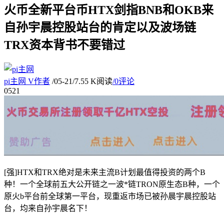
火币全新平台币HTX剑指BNB和OKB来
自孙宇晨控股站台的肯定以及波场链
TRX资本背书不要错过
pi主网
V
作者
/
05-21
/
7.55 K阅读
/
0评论
05
21
[强]HTX和TRX绝对是未来主流B计划最值得投资的两个B
种！一个全球前五大公开链之一波*链TRON原生态B种，一个
原火b平台前全球第一平台，现重返市场已被孙晨宇晨控股站
台，均来自孙宇晨名下！