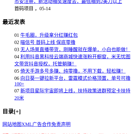
币安注册，新活动抽奖速度去，最低抽到2美刀以上
首码项目 ，
05-14
最近发表
01
牛毛圈，升级拿分红赚红包
02
喵信号 首码上线 保底零撸
03
无人场景直播带货，刚睡醒就在爆单，小白也能做！
04
利用抖音黑科技云端商城快速涨粉开橱窗，米无忧图
文带货抖音授权，托管躺赚！
05
倚天手游多号多赚、纯零撸，不用下载，轻松赚！
06
向日葵一键拉新平台，雷霆模式价格顶置，单号可撸
100+
07
新项目星际宇宙即将上线，扶持政策进群预定卡扶持
20米
目录[+]
网站地图
XML
广告合作
免责声明