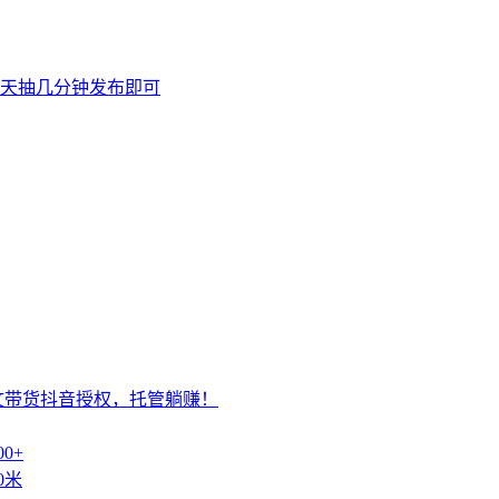
天抽几分钟发布即可
文带货抖音授权，托管躺赚！
0+
0米