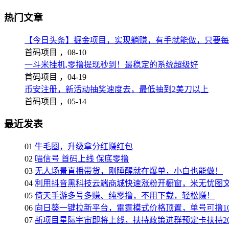
热门文章
【今日头条】掘金项目，实现躺赚，有手就能做，只要每
首码项目 ，
08-10
一斗米挂机,零撸提现秒到！最稳定的系统超级好
首码项目 ，
04-19
币安注册，新活动抽奖速度去，最低抽到2美刀以上
首码项目 ，
05-14
最近发表
01
牛毛圈，升级拿分红赚红包
02
喵信号 首码上线 保底零撸
03
无人场景直播带货，刚睡醒就在爆单，小白也能做！
04
利用抖音黑科技云端商城快速涨粉开橱窗，米无忧图
05
倚天手游多号多赚、纯零撸，不用下载，轻松赚！
06
向日葵一键拉新平台，雷霆模式价格顶置，单号可撸10
07
新项目星际宇宙即将上线，扶持政策进群预定卡扶持2