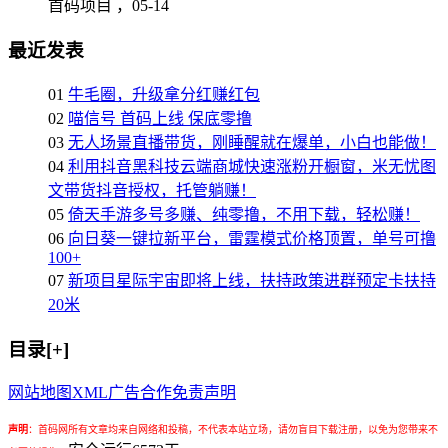
首码项目 ，
05-14
最近发表
01
牛毛圈，升级拿分红赚红包
02
喵信号 首码上线 保底零撸
03
无人场景直播带货，刚睡醒就在爆单，小白也能做！
04
利用抖音黑科技云端商城快速涨粉开橱窗，米无忧图
文带货抖音授权，托管躺赚！
05
倚天手游多号多赚、纯零撸，不用下载，轻松赚！
06
向日葵一键拉新平台，雷霆模式价格顶置，单号可撸
100+
07
新项目星际宇宙即将上线，扶持政策进群预定卡扶持
20米
目录[+]
网站地图
XML
广告合作
免责声明
声明
：
首码网所有文章均来自网络和投稿，不代表本站立场，请勿盲目下载注册，以免为您带来不