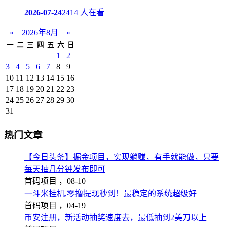
2026-07-24
2414 人在看
«
2026年8月
»
一
二
三
四
五
六
日
1
2
3
4
5
6
7
8
9
10
11
12
13
14
15
16
17
18
19
20
21
22
23
24
25
26
27
28
29
30
31
热门文章
【今日头条】掘金项目，实现躺赚，有手就能做，只要
每天抽几分钟发布即可
首码项目 ，
08-10
一斗米挂机,零撸提现秒到！最稳定的系统超级好
首码项目 ，
04-19
币安注册，新活动抽奖速度去，最低抽到2美刀以上