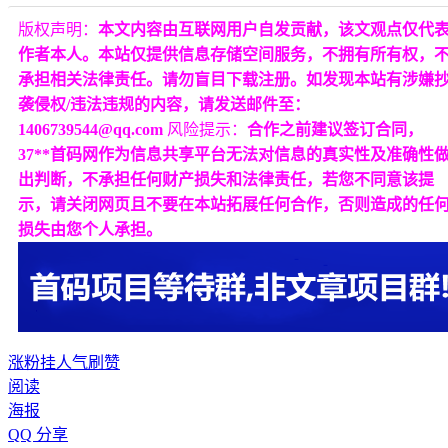
版权声明：
本文内容由互联网用户自发贡献，该文观点仅代
作者本人。本站仅提供信息存储空间服务，不拥有所有权，
承担相关法律责任。请勿盲目下载注册。如发现本站有涉嫌
袭侵权/违法违规的内容，请发送邮件至：
1406739544@qq.com
风险提示：
合作之前建议签订合同，
37**首码网作为信息共享平台无法对信息的真实性及准确性
出判断，不承担任何财产损失和法律责任，若您不同意该提
示，请关闭网页且不要在本站拓展任何合作，否则造成的任
损失由您个人承担。
涨粉
挂人气
刷赞
阅读
海报
QQ 分享