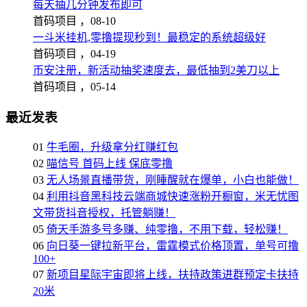
每天抽几分钟发布即可
首码项目 ，
08-10
一斗米挂机,零撸提现秒到！最稳定的系统超级好
首码项目 ，
04-19
币安注册，新活动抽奖速度去，最低抽到2美刀以上
首码项目 ，
05-14
最近发表
01
牛毛圈，升级拿分红赚红包
02
喵信号 首码上线 保底零撸
03
无人场景直播带货，刚睡醒就在爆单，小白也能做！
04
利用抖音黑科技云端商城快速涨粉开橱窗，米无忧图
文带货抖音授权，托管躺赚！
05
倚天手游多号多赚、纯零撸，不用下载，轻松赚！
06
向日葵一键拉新平台，雷霆模式价格顶置，单号可撸
100+
07
新项目星际宇宙即将上线，扶持政策进群预定卡扶持
20米