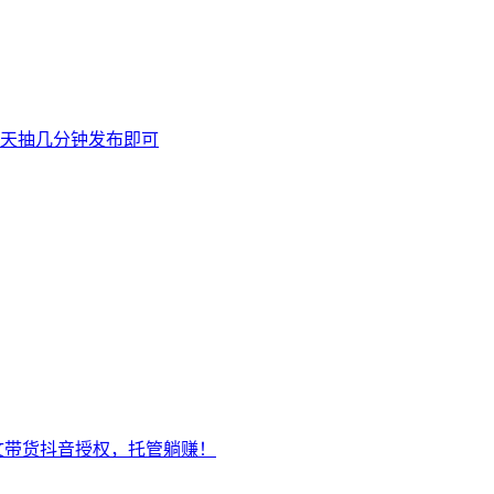
天抽几分钟发布即可
文带货抖音授权，托管躺赚！