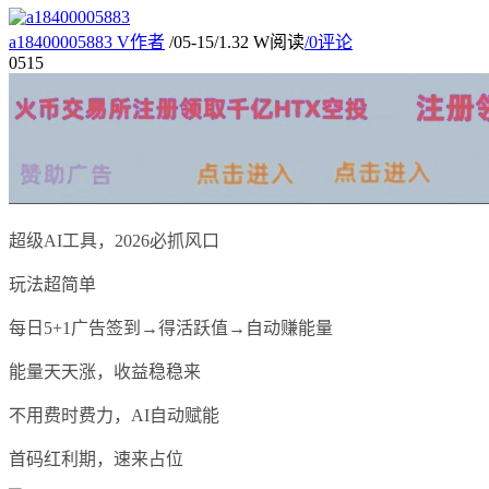
a18400005883
V
作者
/
05-15
/
1.32 W阅读
/
0评论
05
15
超级AI工具，2026必抓风口
玩法超简单
每日5+1广告签到→得活跃值→自动赚能量
能量天天涨，收益稳稳来
不用费时费力，AI自动赋能
首码红利期，速来占位