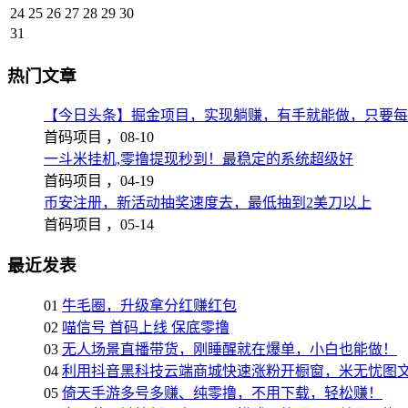
24
25
26
27
28
29
30
31
热门文章
【今日头条】掘金项目，实现躺赚，有手就能做，只要每
首码项目 ，
08-10
一斗米挂机,零撸提现秒到！最稳定的系统超级好
首码项目 ，
04-19
币安注册，新活动抽奖速度去，最低抽到2美刀以上
首码项目 ，
05-14
最近发表
01
牛毛圈，升级拿分红赚红包
02
喵信号 首码上线 保底零撸
03
无人场景直播带货，刚睡醒就在爆单，小白也能做！
04
利用抖音黑科技云端商城快速涨粉开橱窗，米无忧图
05
倚天手游多号多赚、纯零撸，不用下载，轻松赚！