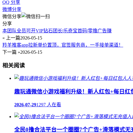
QQ 分享
微博分享
微信分享
分享
本团队全员可开VIP钻石团长|乐奇宝首码|零撸广告赚
« 上一篇
2026-05-15
羚羊推客app拉新单价置顶，官签服务商，一手接单渠道！
下一篇 »
2026-05-15
相关阅读
趣玩通微信小游戏福利升级！新人红包+每日红
2026-07-29
1297 人在看
全民0撸合法平台一个圈圈7个广告+滑落模式无