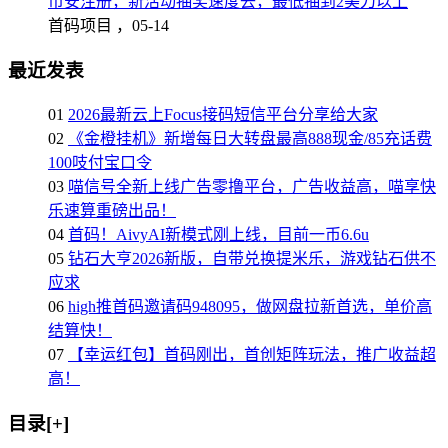
币安注册，新活动抽奖速度去，最低抽到2美刀以上
首码项目 ，
05-14
最近发表
01
2026最新云上Focus接码短信平台分享给大家
02
《金橙挂机》新增每日大转盘最高888现金/85充话费
100吱付宝口令
03
喵信号全新上线广告零撸平台，广告收益高，喵享快
乐速算重磅出品！
04
首码！AivyAI新模式刚上线，目前一币6.6u
05
钻石大亨2026新版，自带兑换提米乐，游戏钻石供不
应求
06
high推首码邀请码948095，做网盘拉新首选，单价高
结算快！
07
【幸运红包】首码刚出，首创矩阵玩法，推广收益超
高！
目录[+]