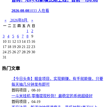
首码！AivyAI新模式刚上线，目前一币6.6u
2026-08-08
1033 人在看
«
2026年8月
»
一
二
三
四
五
六
日
1
2
3
4
5
6
7
8
9
10
11
12
13
14
15
16
17
18
19
20
21
22
23
24
25
26
27
28
29
30
31
热门文章
【今日头条】掘金项目，实现躺赚，有手就能做，只要
每天抽几分钟发布即可
首码项目 ，
08-10
一斗米挂机,零撸提现秒到！最稳定的系统超级好
首码项目 ，
04-19