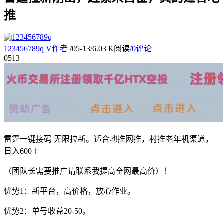
推
123456789q
V
作者
/
05-13
/
6.03 K阅读
/
0评论
05
13
雷霆一键接码 无限拉新。适合地推网推，村推老年机渠道，
日入600＋
（团队长需要推广请联系我提高全网最高价）！
优势1：新平台，高价格，放心作业。
优势2：单号收益20-50。