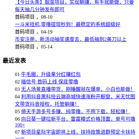
【今日头条】掘金项目，实现躺赚，有手就能做，只要
每天抽几分钟发布即可
首码项目 ，
08-10
一斗米挂机,零撸提现秒到！最稳定的系统超级好
首码项目 ，
04-19
币安注册，新活动抽奖速度去，最低抽到2美刀以上
首码项目 ，
05-14
最近发表
01
牛毛圈，升级拿分红赚红包
02
喵信号 首码上线 保底零撸
03
无人场景直播带货，刚睡醒就在爆单，小白也能做！
04
利用抖音黑科技云端商城快速涨粉开橱窗，米无忧图
文带货抖音授权，托管躺赚！
05
倚天手游多号多赚、纯零撸，不用下载，轻松赚！
06
向日葵一键拉新平台，雷霆模式价格顶置，单号可撸
100+
07
新项目星际宇宙即将上线，扶持政策进群预定卡扶持