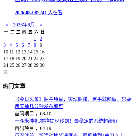
2026-08-08
5241 人在看
«
2026年8月
»
一
二
三
四
五
六
日
1
2
3
4
5
6
7
8
9
10
11
12
13
14
15
16
17
18
19
20
21
22
23
24
25
26
27
28
29
30
31
热门文章
【今日头条】掘金项目，实现躺赚，有手就能做，只要
每天抽几分钟发布即可
首码项目 ，
08-10
一斗米挂机,零撸提现秒到！最稳定的系统超级好
首码项目 ，
04-19
币安注册，新活动抽奖速度去，最低抽到2美刀以上