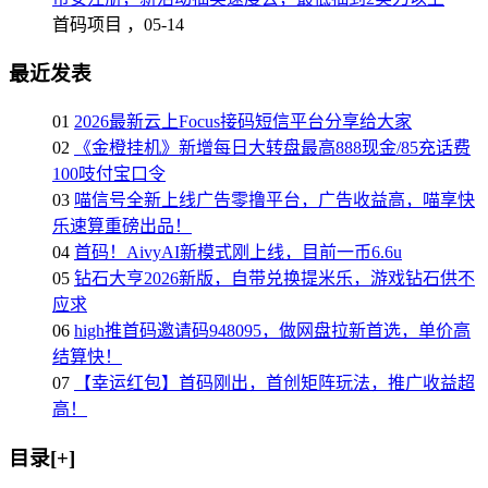
首码项目 ，
05-14
最近发表
01
2026最新云上Focus接码短信平台分享给大家
02
《金橙挂机》新增每日大转盘最高888现金/85充话费
100吱付宝口令
03
喵信号全新上线广告零撸平台，广告收益高，喵享快
乐速算重磅出品！
04
首码！AivyAI新模式刚上线，目前一币6.6u
05
钻石大亨2026新版，自带兑换提米乐，游戏钻石供不
应求
06
high推首码邀请码948095，做网盘拉新首选，单价高
结算快！
07
【幸运红包】首码刚出，首创矩阵玩法，推广收益超
高！
目录[+]