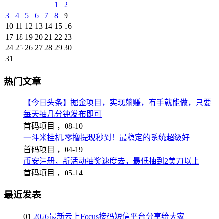
1
2
3
4
5
6
7
8
9
10
11
12
13
14
15
16
17
18
19
20
21
22
23
24
25
26
27
28
29
30
31
热门文章
【今日头条】掘金项目，实现躺赚，有手就能做，只要
每天抽几分钟发布即可
首码项目 ，
08-10
一斗米挂机,零撸提现秒到！最稳定的系统超级好
首码项目 ，
04-19
币安注册，新活动抽奖速度去，最低抽到2美刀以上
首码项目 ，
05-14
最近发表
01
2026最新云上Focus接码短信平台分享给大家