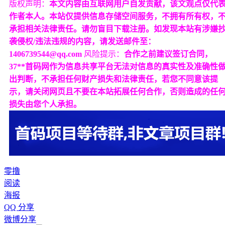
版权声明：
本文内容由互联网用户自发贡献，该文观点仅代
作者本人。本站仅提供信息存储空间服务，不拥有所有权，
承担相关法律责任。请勿盲目下载注册。如发现本站有涉嫌
袭侵权/违法违规的内容，请发送邮件至：
1406739544@qq.com
风险提示：
合作之前建议签订合同，
37**首码网作为信息共享平台无法对信息的真实性及准确性
出判断，不承担任何财产损失和法律责任，若您不同意该提
示，请关闭网页且不要在本站拓展任何合作，否则造成的任
损失由您个人承担。
零撸
阅读
海报
QQ 分享
微博分享