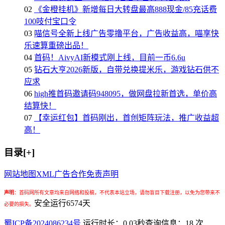
02
《金橙挂机》新增每日大转盘最高888现金/85充话费
100吱付宝口令
03
喵信号全新上线广告零撸平台，广告收益高，喵享快
乐速算重磅出品！
04
首码！AivyAI新模式刚上线，目前一币6.6u
05
钻石大亨2026新版，自带兑换提米乐，游戏钻石供不
应求
06
high推首码邀请码948095，做网盘拉新首选，单价高
结算快！
07
【幸运红包】首码刚出，首创矩阵玩法，推广收益超
高！
目录[+]
网站地图
XML
广告合作
免责声明
声明
：
首码网所有文章均来自网络和投稿，不代表本站立场，请勿盲目下载注册，以免为您带来不
安全运行
6574
天
必要的损失。
蜀ICP备2024086234号
运行时长：0.03秒
查询信息：18 次