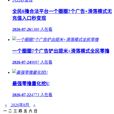
全民0撸合法平台一个圈圈7个广告+滑落模式无
充值入口秒变现
2026-07-26
1380 人在看
一个圈圈7个广告铲出提米+滑落模式全民零撸
2026-07-24
9097 人在看
最强零撸量化挖U
2026-07-22
4773 人在看
«
2026年8月
»
一
二
三
四
五
六
日