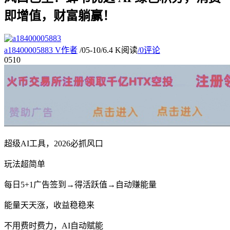
即增值，财富躺赢！
a18400005883
V
作者
/
05-10
/
6.4 K阅读
/
0评论
05
10
超级AI工具，2026必抓风口
玩法超简单
每日5+1广告签到→得活跃值→自动赚能量
能量天天涨，收益稳稳来
不用费时费力，AI自动赋能