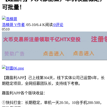
可批量！
浩楠哥
V
作者
/
05-10
/
6.4 K阅读
/
0评论
05
10
【趣盈利APP】己上线第304天，线下实体公司己运营6年，长
期稳定项目，全网招募团队长，支持线下考察。
趣盈利APP各个版块收益：
①快抖打金：长期稳定，单机一天20-50，10台手机200-500，