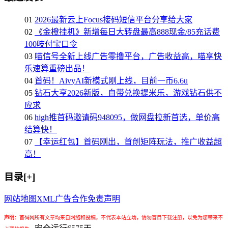
01
2026最新云上Focus接码短信平台分享给大家
02
《金橙挂机》新增每日大转盘最高888现金/85充话费
100吱付宝口令
03
喵信号全新上线广告零撸平台，广告收益高，喵享快
乐速算重磅出品！
04
首码！AivyAI新模式刚上线，目前一币6.6u
05
钻石大亨2026新版，自带兑换提米乐，游戏钻石供不
应求
06
high推首码邀请码948095，做网盘拉新首选，单价高
结算快！
07
【幸运红包】首码刚出，首创矩阵玩法，推广收益超
高！
目录[+]
网站地图
XML
广告合作
免责声明
声明
：
首码网所有文章均来自网络和投稿，不代表本站立场，请勿盲目下载注册，以免为您带来不