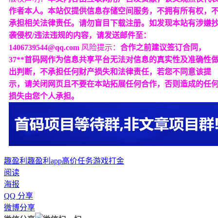
作者本人。本站仅提供信息存储空间服务，不拥有所有权，
承担相关法律责任。请勿盲目下载注册。如发现本站有涉嫌
袭侵权/违法违规的内容，请发送邮件至：
1406739544@qq.com
风险提示：
合作之前建议签订合同，
37**首码网作为信息共享平台无法对信息的真实性及准确性
出判断，不承担任何财产损失和法律责任，若您不同意该提
示，请关闭网页且不要在本站拓展任何合作，否则造成的任
损失由您个人承担。
趣盈利
趣盈利app
高价任务
游戏打金
阅读
海报
QQ 分享
微博分享