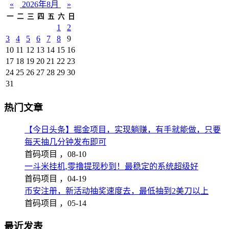
«
2026年8月
»
一
二
三
四
五
六
日
1
2
3
4
5
6
7
8
9
10
11
12
13
14
15
16
17
18
19
20
21
22
23
24
25
26
27
28
29
30
31
热门文章
【今日头条】掘金项目，实现躺赚，有手就能做，只要
每天抽几分钟发布即可
首码项目 ，
08-10
一斗米挂机,零撸提现秒到！最稳定的系统超级好
首码项目 ，
04-19
币安注册，新活动抽奖速度去，最低抽到2美刀以上
首码项目 ，
05-14
最近发表