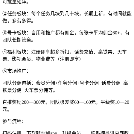
可批量矩阵。
②任务板块：每个任务几块到几十块，长期上新，有时间就能
做，多劳多得。
③号卡板块：自用和推广都有佣金，每张卡平均佣金60+，有
团队长期管道。
④福利板块：注册即享超多折扣，话费充值、高铁票、火车
票、影视会员、物业费等（注册即享）
⑤市场推广：
团队分佣包括：会员分佣+任务分佣+号卡分佣+话费分佣+高
铁票分佣+火车票分佣等。
直推奖励200—360元，团队极差奖60—160元，平级奖10—20
元。
参与流程：
扫码注册—下载趣盈利app—升级会员——联系楠哥进内部教