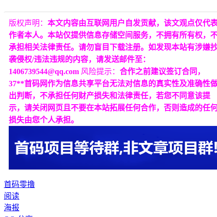
版权声明：
本文内容由互联网用户自发贡献，该文观点仅代
作者本人。本站仅提供信息存储空间服务，不拥有所有权，
承担相关法律责任。请勿盲目下载注册。如发现本站有涉嫌
袭侵权/违法违规的内容，请发送邮件至：
1406739544@qq.com
风险提示：
合作之前建议签订合同，
37**首码网作为信息共享平台无法对信息的真实性及准确性
出判断，不承担任何财产损失和法律责任，若您不同意该提
示，请关闭网页且不要在本站拓展任何合作，否则造成的任
损失由您个人承担。
首码
零撸
阅读
海报