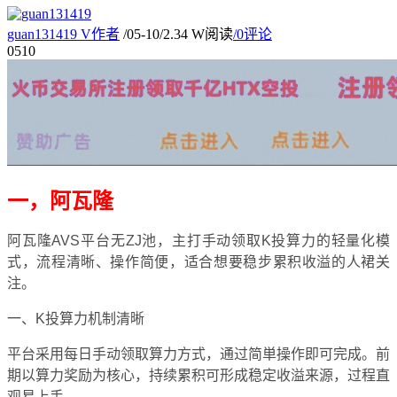
guan131419
V
作者
/
05-10
/
2.34 W阅读
/
0评论
05
10
一，阿瓦隆
阿瓦隆AVS平台无ZJ池，主打手动领取K投算力的轻量化模
式，流程清晰、操作简便，适合想要稳步累积收溢的人裙关
注。
一、K投算力机制清晰
平台采用每日手动领取算力方式，通过简単操作即可完成。前
期以算力奖励为核心，持续累积可形成稳定收溢来源，过程直
观易上手。