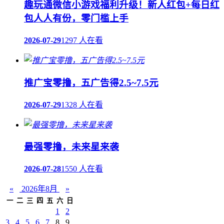
趣玩通微信小游戏福利升级！新人红包+每日红
包人人有份，零门槛上手
2026-07-29
1297 人在看
推广宝零撸，五广告得2.5~7.5元
2026-07-29
1328 人在看
最强零撸，未来星来袭
2026-07-28
1550 人在看
«
2026年8月
»
一
二
三
四
五
六
日
1
2
3
4
5
6
7
8
9