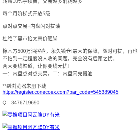
转赠10%手续费，交易越多消耗越多
每个月阶梯式开放5级
点对点交易+内盘闪对提油
杜绝了黑市抬太高价砸脚
橡木方500万油控盘，永久锁仓!最大的保障，随时可提，再也
不怕到一定程度没人收的问题，完全没有后顾之忧。
两大变线渠道，让你变线无忧!
一：内盘点对点交易，二：内盘闪兑提油
**到浏览器朱册下载
https://register.conecoex.com?bar_code=545389045
Q 3476719690