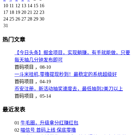
10
11
12
13
14
15
16
17
18
19
20
21
22
23
24
25
26
27
28
29
30
31
热门文章
【今日头条】掘金项目，实现躺赚，有手就能做，只要
每天抽几分钟发布即可
首码项目 ，
08-10
一斗米挂机,零撸提现秒到！最稳定的系统超级好
首码项目 ，
04-19
币安注册，新活动抽奖速度去，最低抽到2美刀以上
首码项目 ，
05-14
最近发表
01
牛毛圈，升级拿分红赚红包
02
喵信号 首码上线 保底零撸