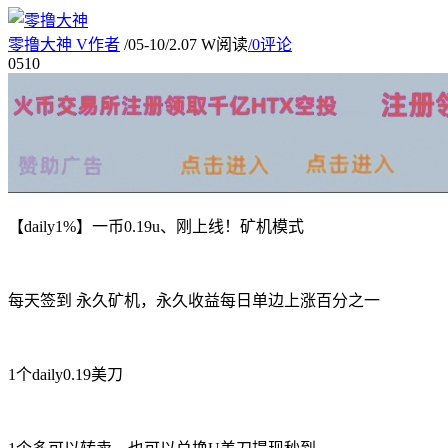
零撸大神
V
作者
/
05-10
/
2.07 W阅读
/
0评论
05
10
【daily1%】一币0.19u、刚上线！矿机模式
每天签到 永久矿机，永久收益每日单边上涨百分之一
1个daily0.19美刀