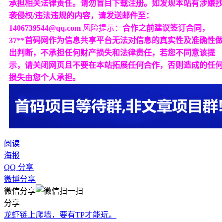
承担相关法律责任。请勿盲目下载注册。如发现本站有涉嫌
袭侵权/违法违规的内容，请发送邮件至：
1406739544@qq.com
风险提示：
合作之前建议签订合同，
37**首码网作为信息共享平台无法对信息的真实性及准确性
出判断，不承担任何财产损失和法律责任，若您不同意该提
示，请关闭网页且不要在本站拓展任何合作，否则造成的任
损失由您个人承担。
阅读
海报
QQ 分享
微博分享
微信分享
分享
龙虾链上爬墙，要有TP才能玩。