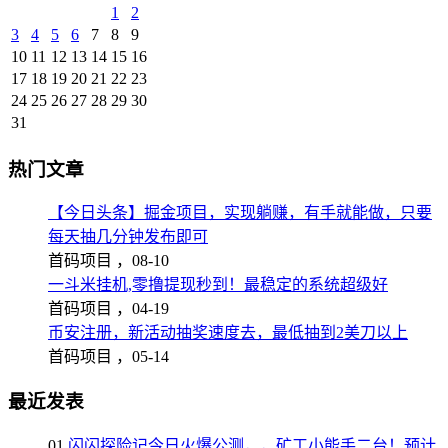
1
2
3
4
5
6
7
8
9
10
11
12
13
14
15
16
17
18
19
20
21
22
23
24
25
26
27
28
29
30
31
热门文章
【今日头条】掘金项目，实现躺赚，有手就能做，只要
每天抽几分钟发布即可
首码项目 ，
08-10
一斗米挂机,零撸提现秒到！最稳定的系统超级好
首码项目 ，
04-19
币安注册，新活动抽奖速度去，最低抽到2美刀以上
首码项目 ，
05-14
最近发表
01
闪闪探险记今日火爆公测，，矿工小能手二台！预计