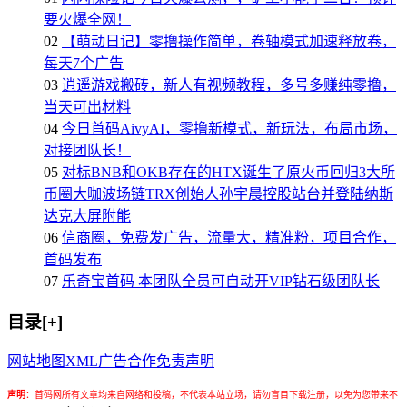
要火爆全网！
02
【萌动日记】零撸操作简单，卷轴模式加速释放卷，
每天7个广告
03
逍遥游戏搬砖，新人有视频教程，多号多赚纯零撸，
当天可出材料
04
今日首码AivyAI，零撸新模式，新玩法，布局市场，
对接团队长！
05
对标BNB和OKB存在的HTX诞生了原火币回归3大所
币圈大咖波场链TRX创始人孙宇晨控股站台并登陆纳斯
达克大屏附能
06
信商圈，免费发广告，流量大，精准粉，项目合作，
首码发布
07
乐奇宝首码 本团队全员可自动开VIP钻石级团队长
目录[+]
网站地图
XML
广告合作
免责声明
声明
：
首码网所有文章均来自网络和投稿，不代表本站立场，请勿盲目下载注册，以免为您带来不